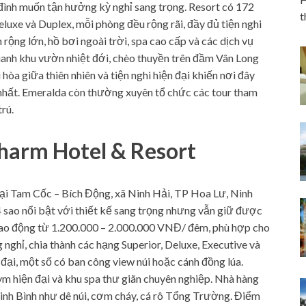
đình muốn tận hưởng kỳ nghỉ sang trọng. Resort có 172
t
luxe và Duplex, mỗi phòng đều rộng rãi, đầy đủ tiện nghi
 rộng lớn, hồ bơi ngoài trời, spa cao cấp và các dịch vụ
quanh khu vườn nhiệt đới, chèo thuyền trên đầm Vân Long
òa giữa thiên nhiên và tiện nghi hiện đại khiến nơi đây
 nhất. Emeralda còn thường xuyên tổ chức các tour tham
rú.
harm Hotel & Resort
ại Tam Cốc – Bích Động, xã Ninh Hải, TP Hoa Lư, Ninh
 sao nổi bật với thiết kế sang trọng nhưng vẫn giữ được
 dao động từ 1.200.000 – 2.000.000 VNĐ/ đêm, phù hợp cho
nghỉ, chia thành các hạng Superior, Deluxe, Executive và
 đại, một số có ban công view núi hoặc cánh đồng lúa.
m hiện đại và khu spa thư giãn chuyên nghiệp. Nhà hàng
inh Bình như dê núi, cơm cháy, cá rô Tổng Trường. Điểm