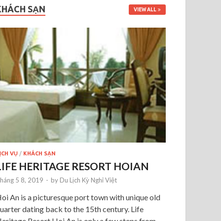
KHÁCH SẠN
VIEW ALL
ỊCH VỤ
/
KHÁCH SẠN
LIFE HERITAGE RESORT HOIAN
háng 5 8, 2019
-
by
Du Lịch Kỳ Nghỉ Việt
oi An is a picturesque port town with unique old
uarter dating back to the 15th century. Life
eritage Resort Hoi An is only a few steps from