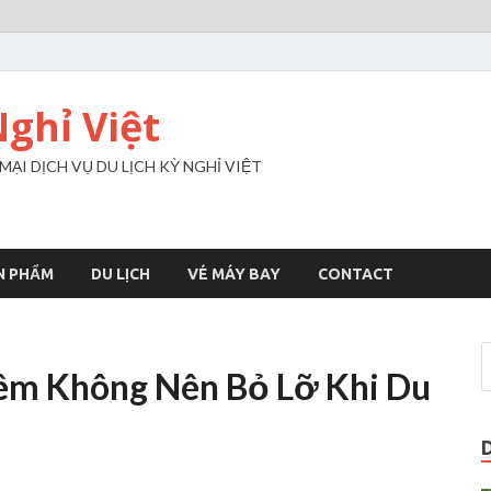
Nghỉ Việt
I DỊCH VỤ DU LỊCH KỲ NGHỈ VIỆT
N PHẨM
DU LỊCH
VÉ MÁY BAY
CONTACT
êm Không Nên Bỏ Lỡ Khi Du