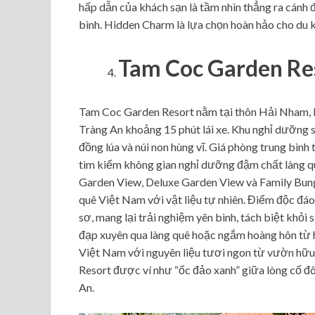
hấp dẫn của khách sạn là tầm nhìn thẳng ra cánh đ
bình. Hidden Charm là lựa chọn hoàn hảo cho du kh
Tam Coc Garden Re
Tam Coc Garden Resort nằm tại thôn Hải Nham, 
Tràng An khoảng 15 phút lái xe. Khu nghỉ dưỡng 
đồng lúa và núi non hùng vĩ. Giá phòng trung bìn
tìm kiếm không gian nghỉ dưỡng đậm chất làng qu
Garden View, Deluxe Garden View và Family Bung
quê Việt Nam với vật liệu tự nhiên. Điểm độc đáo
sơ, mang lại trải nghiệm yên bình, tách biệt khỏi 
đạp xuyên qua làng quê hoặc ngắm hoàng hôn từ 
Việt Nam với nguyên liệu tươi ngon từ vườn hữu
Resort được ví như “ốc đảo xanh” giữa lòng cố đô
An.