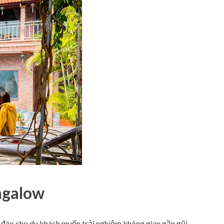
ngalow
c đáo cho du khách muốn trải nghiệm không gian gần gũi