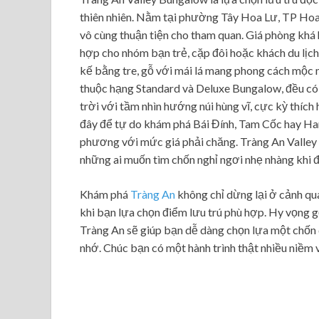
thiên nhiên. Nằm tại phường Tây Hoa Lư, TP Hoa L
vô cùng thuận tiện cho tham quan. Giá phòng khá
hợp cho nhóm bạn trẻ, cặp đôi hoặc khách du lịc
kế bằng tre, gỗ với mái lá mang phong cách mộc 
thuộc hạng Standard và Deluxe Bungalow, đều có 
trời với tầm nhìn hướng núi hùng vĩ, cực kỳ thích
đây để tự do khám phá Bái Đính, Tam Cốc hay Ha
phương với mức giá phải chăng. Tràng An Valley
những ai muốn tìm chốn nghỉ ngơi nhẹ nhàng khi 
Khám phá
Tràng An
không chỉ dừng lại ở cảnh q
khi bạn lựa chọn điểm lưu trú phù hợp. Hy vọng gợ
Tràng An sẽ giúp bạn dễ dàng chọn lựa một chốn 
nhớ. Chúc bạn có một hành trình thật nhiều niềm v