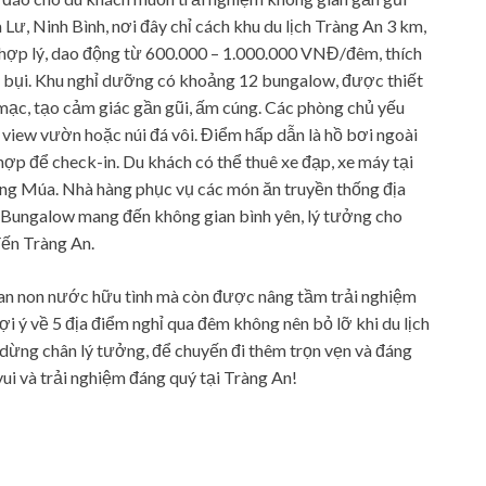
ư, Ninh Bình, nơi đây chỉ cách khu du lịch Tràng An 3 km,
 hợp lý, dao động từ 600.000 – 1.000.000 VNĐ/đêm, thích
h bụi. Khu nghỉ dưỡng có khoảng 12 bungalow, được thiết
mạc, tạo cảm giác gần gũi, ấm cúng. Các phòng chủ yếu
view vườn hoặc núi đá vôi. Điểm hấp dẫn là hồ bơi ngoài
 hợp để check-in. Du khách có thể thuê xe đạp, xe máy tại
ng Múa. Nhà hàng phục vụ các món ăn truyền thống địa
 Bungalow mang đến không gian bình yên, lý tưởng cho
đến Tràng An.
uan non nước hữu tình mà còn được nâng tầm trải nghiệm
i ý về 5 địa điểm nghỉ qua đêm không nên bỏ lỡ khi du lịch
dừng chân lý tưởng, để chuyến đi thêm trọn vẹn và đáng
ui và trải nghiệm đáng quý tại Tràng An!