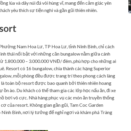
ồng lúa và dãy núi đá vôi hùng vĩ, mang đến cảm giác yên
ách yêu thích sự tiện nghi và gần gũi thiên nhiên.
sort
Phường Nam Hoa Lư, TP Hoa Lư, tỉnh Ninh Bình, chỉ cách
sinh thái nổi bật với những căn bungalow nằm giữa cánh
h từ 1.800.000 – 3.000.000 VNĐ/ đêm, phù hợp cho những ai
ê. Resort có 16 bungalow, chia thành các hạng Superior
alow, mỗi phòng đều được trang trí theo phong cách làng
 là toàn bộ resort được bao quanh bởi thiên nhiên hoang
sự ồn ào. Du khách có thể tham gia các lớp học nấu ăn, đi xe
hồ bơi vô cực. Nhà hàng phục vụ các món ăn truyền thống
 cơ của resort. Không gian gần gũi, Tam Coc Garden
 Ninh Bình, nơi lý tưởng để nghỉ ngơi và khám phá Tràng