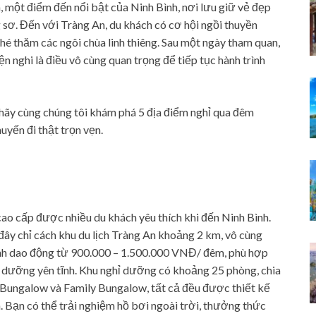
, một điểm đến nổi bật của Ninh Bình, nơi lưu giữ vẻ đẹp
 sơ. Đến với Tràng An, du khách có cơ hội ngồi thuyền
é thăm các ngôi chùa linh thiêng. Sau một ngày tham quan,
ện nghi là điều vô cùng quan trọng để tiếp tục hành trình
ãy cùng chúng tôi khám phá 5 địa điểm nghỉ qua đêm
uyến đi thật trọn vẹn.
ao cấp được nhiều du khách yêu thích khi đến Ninh Bình.
đây chỉ cách khu du lịch Tràng An khoảng 2 km, vô cùng
bình dao động từ 900.000 – 1.500.000 VNĐ/ đêm, phù hợp
dưỡng yên tĩnh. Khu nghỉ dưỡng có khoảng 25 phòng, chia
 Bungalow và Family Bungalow, tất cả đều được thiết kế
. Bạn có thể trải nghiệm hồ bơi ngoài trời, thưởng thức