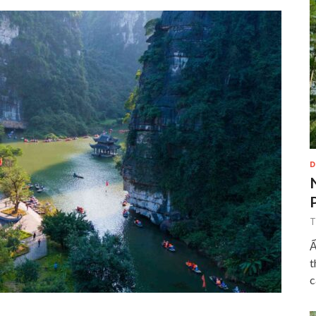
D
T
Ẩ
t
c