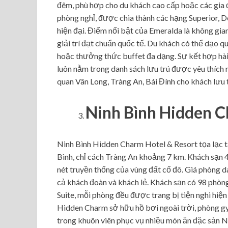
đêm, phù hợp cho du khách cao cấp hoặc các gia 
phòng nghỉ, được chia thành các hạng Superior, De
hiện đại. Điểm nổi bật của Emeralda là không gian
giải trí đạt chuẩn quốc tế. Du khách có thể dạo 
hoặc thưởng thức buffet đa dạng. Sự kết hợp hài h
luôn nằm trong danh sách lưu trú được yêu thích
quan Vân Long, Tràng An, Bái Đính cho khách lưu t
Ninh Bình Hidden C
Ninh Bình Hidden Charm Hotel & Resort tọa lạc t
Bình, chỉ cách Tràng An khoảng 7 km. Khách sạn 4
nét truyền thống của vùng đất cố đô. Giá phòng
cả khách đoàn và khách lẻ. Khách sạn có 98 phòng 
Suite, mỗi phòng đều được trang bị tiện nghi hiện
Hidden Charm sở hữu hồ bơi ngoài trời, phòng gy
trong khuôn viên phục vụ nhiều món ăn đặc sản N