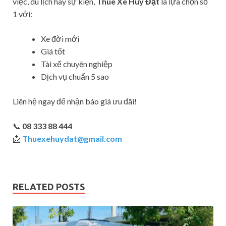
việc, du lịch hay sự kiện,
Thuê Xe Huy Đạt
là lựa chọn số
1 với:
Xe đời mới
Giá tốt
Tài xế chuyên nghiệp
Dịch vụ chuẩn 5 sao
Liên hệ ngay để nhận báo giá ưu đãi!
📞
08 333 88 444
📩
Thuexehuydat@gmail.com
RELATED POSTS