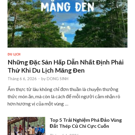
DU LỊCH
Những Đặc Sản Hấp Dẫn Nhất Định Phải
Thử Khi Du Lịch Măng Đen
Tháng 6 6, 2026
-
by
DONG SINH
Ẩm thực từ lâu không chỉ đơn thuần là chuyện thưởng
thức món ăn, mà còn là cách để mỗi người cảm nhận rõ
hơn hương vị của một vùng …
Top 5 Trải Nghiệm Phá Đảo Vùng
Đất Thép Củ Chi Cực Cuốn