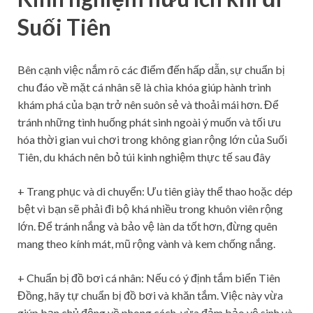
Suối Tiên
Bên cạnh việc nắm rõ các điểm đến hấp dẫn, sự chuẩn bị
chu đáo về mặt cá nhân sẽ là chìa khóa giúp hành trình
khám phá của bạn trở nên suôn sẻ và thoải mái hơn. Để
tránh những tình huống phát sinh ngoài ý muốn và tối ưu
hóa thời gian vui chơi trong không gian rộng lớn của Suối
Tiên, du khách nên bỏ túi kinh nghiệm thực tế sau đây
+ Trang phục và di chuyển: Ưu tiên giày thể thao hoặc dép
bệt vì bạn sẽ phải đi bộ khá nhiều trong khuôn viên rộng
lớn. Để tránh nắng và bảo vệ làn da tốt hơn, đừng quên
mang theo kính mát, mũ rộng vành và kem chống nắng.
+ Chuẩn bị đồ bơi cá nhân: Nếu có ý định tắm biển Tiên
Đồng, hãy tự chuẩn bị đồ bơi và khăn tắm. Việc này vừa
giúp bạn chủ động về phong cách, vừa đảm bảo vệ sinh và