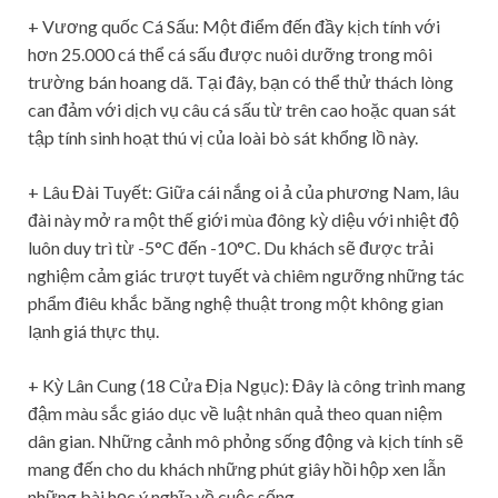
+ Vương quốc Cá Sấu: Một điểm đến đầy kịch tính với
hơn 25.000 cá thể cá sấu được nuôi dưỡng trong môi
trường bán hoang dã. Tại đây, bạn có thể thử thách lòng
can đảm với dịch vụ câu cá sấu từ trên cao hoặc quan sát
tập tính sinh hoạt thú vị của loài bò sát khổng lồ này.
+ Lâu Đài Tuyết: Giữa cái nắng oi ả của phương Nam, lâu
đài này mở ra một thế giới mùa đông kỳ diệu với nhiệt độ
luôn duy trì từ -5°C đến -10°C. Du khách sẽ được trải
nghiệm cảm giác trượt tuyết và chiêm ngưỡng những tác
phẩm điêu khắc băng nghệ thuật trong một không gian
lạnh giá thực thụ.
+ Kỳ Lân Cung (18 Cửa Địa Ngục): Đây là công trình mang
đậm màu sắc giáo dục về luật nhân quả theo quan niệm
dân gian. Những cảnh mô phỏng sống động và kịch tính sẽ
mang đến cho du khách những phút giây hồi hộp xen lẫn
những bài học ý nghĩa về cuộc sống.