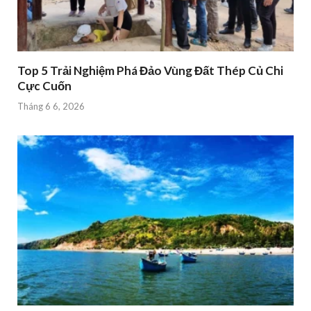
Top 5 Trải Nghiệm Phá Đảo Vùng Đất Thép Củ Chi
Cực Cuốn
Tháng 6 6, 2026