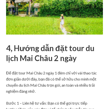
4, Hướng dẫn đặt tour du
lịch Mai Châu 2 ngày
Để đặt tour Mai Châu 2 ngày 1 đêm chỉ với vài thao tác
đơn giản dưới đây, bạn đã có thể sở hữu cho mình một
chuyến du lịch Mai Châu trọn gói, an toàn và nhiều trải
nghiệm đáng nhớ.
Bước 1 – Liên hệ tư vấn: Bạn có thể gọi trực tiếp