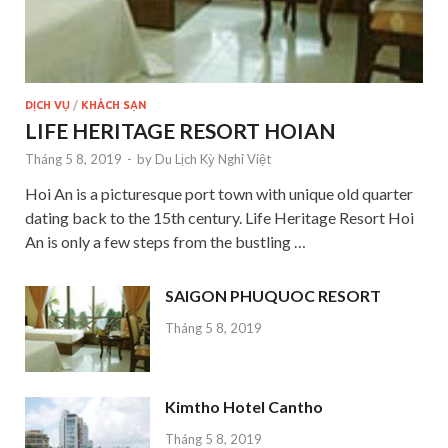
DỊCH VỤ
/
KHÁCH SẠN
LIFE HERITAGE RESORT HOIAN
Tháng 5 8, 2019
-
by
Du Lịch Kỳ Nghỉ Việt
Hoi An is a picturesque port town with unique old quarter
dating back to the 15th century. Life Heritage Resort Hoi
An is only a few steps from the bustling …
SAIGON PHUQUOC RESORT
Tháng 5 8, 2019
Kimtho Hotel Cantho
Tháng 5 8, 2019