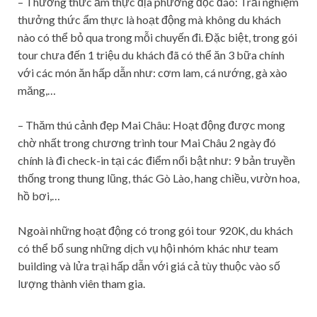
– Thưởng thức ẩm thực địa phương độc đáo: Trải nghiệm
thưởng thức ẩm thực là hoạt động mà không du khách
nào có thể bỏ qua trong mỗi chuyến đi. Đặc biệt, trong gói
tour chưa đến 1 triệu du khách đã có thể ăn 3 bữa chính
với các món ăn hấp dẫn như: cơm lam, cá nướng, gà xào
măng,…
– Thăm thú cảnh đẹp Mai Châu: Hoạt động được mong
chờ nhất trong chương trình tour Mai Châu 2 ngày đó
chính là đi check-in tại các điểm nổi bật như: 9 bản truyền
thống trong thung lũng, thác Gò Lào, hang chiều, vườn hoa,
hồ bơi,…
Ngoài những hoạt động có trong gói tour 920K, du khách
có thể bổ sung những dịch vụ hội nhóm khác như team
building và lửa trại hấp dẫn với giá cả tùy thuộc vào số
lượng thành viên tham gia.