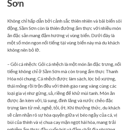
Sơn
Không chỉ hấp dẫn bởi cảnh sắc thiên nhiên và bãi biển sôi
động, Sầm Sơn còn là thiên đường ẩm thực với nhiều món
ăn đặc sản mang đậm hương vị vùng biển. Dưới đây là
một số món ngon nổi tiếng tại vùng biển này mà du khách
không nên bỏ lỡ.
– Gỏi cá nhệch:
Gỏi cá nhệch là một món ăn đặc trưng, nổi
tiếng không chỉ ở Sầm Sơn mà còn trong ẩm thực Thanh
Hóa nói chung. Cá nhệch được làm sạch, lọc bỏ xương,
thái mỏng rồi trộn đều với thính gạo rang vàng cùng các
loại gia vị như gừng, sả, riềng để khử mùi tanh. Món ăn
được ăn kèm với, lá sung, đinh lăng và nước chẻo đặc
trưng làm từ mẻ, nghệ, tỏi, ớt. Khi thưởng thức, du khách
sẽ cảm nhận rõ sự hòa quyện giữa vị béo ngậy của cá, vị
bùi của thính và vị chua cay mặn ngọt hài hòa, mang trải
nghiệm ẩm thực đầy cuốn hút và đậm chất địa phương.