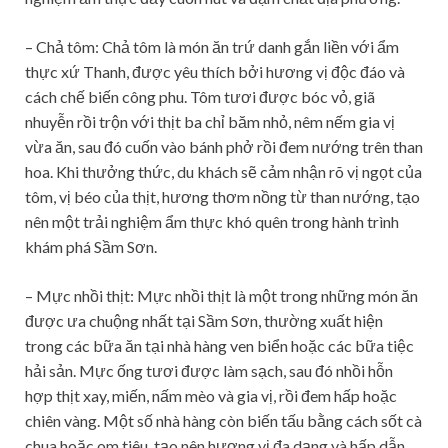
– Chả tôm: Chả tôm là món ăn trứ danh gắn liền với ẩm
thực xứ Thanh, được yêu thích bởi hương vị độc đáo và
cách chế biến công phu. Tôm tươi được bóc vỏ, giã
nhuyễn rồi trộn với thịt ba chỉ băm nhỏ, nêm nếm gia vị
vừa ăn, sau đó cuốn vào bánh phở rồi đem nướng trên than
hoa.
Khi thưởng thức, du khách sẽ cảm nhận rõ vị ngọt của
tôm, vị béo của thịt, hương thơm nồng từ than nướng, tạo
nên một trải nghiệm ẩm thực khó quên trong hành trình
khám phá Sầm Sơn.
– Mực nhồi thịt: Mực nhồi thịt là một trong những món ăn
được ưa chuộng nhất tại Sầm Sơn, thường xuất hiện
trong các bữa ăn tại nhà hàng ven biển hoặc các bữa tiệc
hải sản. Mực ống tươi được làm sạch, sau đó nhồi hỗn
hợp thịt xay, miến, nấm mèo và gia vị, rồi đem hấp hoặc
chiên vàng. Một số nhà hàng còn biến tấu bằng cách sốt cà
chua hoặc om tiêu, tạo nên hương vị đa dạng và hấp dẫn.