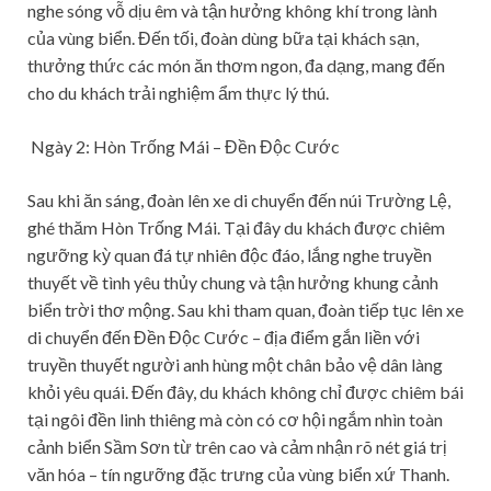
nghe sóng vỗ dịu êm và tận hưởng không khí trong lành
của vùng biển. Đến tối, đoàn dùng bữa tại khách sạn,
thưởng thức các món ăn thơm ngon, đa dạng, mang đến
cho du khách trải nghiệm ẩm thực lý thú.
Ngày 2: Hòn Trống Mái – Đền Độc Cước
Sau khi ăn sáng, đoàn lên xe di chuyển đến núi Trường Lệ,
ghé thăm Hòn Trống Mái. Tại đây du khách được chiêm
ngưỡng kỳ quan đá tự nhiên độc đáo, lắng nghe truyền
thuyết về tình yêu thủy chung và tận hưởng khung cảnh
biển trời thơ mộng. Sau khi tham quan, đoàn tiếp tục lên xe
di chuyển đến Đền Độc Cước – địa điểm gắn liền với
truyền thuyết người anh hùng một chân bảo vệ dân làng
khỏi yêu quái. Đến đây, du khách không chỉ được chiêm bái
tại ngôi đền linh thiêng mà còn có cơ hội ngắm nhìn toàn
cảnh biển Sầm Sơn từ trên cao và cảm nhận rõ nét giá trị
văn hóa – tín ngưỡng đặc trưng của vùng biển xứ Thanh.