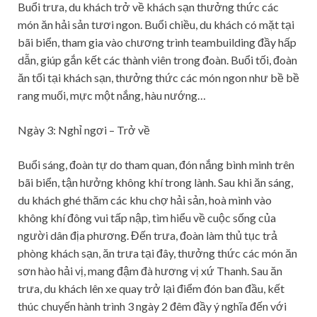
Buổi trưa, du khách trở về khách sạn thưởng thức các
món ăn hải sản tươi ngon. Buổi chiều, du khách có mặt tại
bãi biển, tham gia vào chương trình teambuilding đầy hấp
dẫn, giúp gắn kết các thành viên trong đoàn. Buổi tối, đoàn
ăn tối tại khách sạn, thưởng thức các món ngon như bề bề
rang muối, mực một nắng, hàu nướng…
Ngày 3: Nghỉ ngơi – Trở về
Buổi sáng, đoàn tự do tham quan, đón nắng bình minh trên
bãi biển, tận hưởng không khí trong lành. Sau khi ăn sáng,
du khách ghé thăm các khu chợ hải sản, hoà mình vào
không khí đông vui tấp nập, tìm hiểu về cuộc sống của
người dân địa phương. Đến trưa, đoàn làm thủ tục trả
phòng khách sạn, ăn trưa tại đây, thưởng thức các món ăn
sơn hào hải vị, mang đậm đà hương vị xứ Thanh. Sau ăn
trưa, du khách lên xe quay trở lại điểm đón ban đầu, kết
thúc chuyến hành trình 3 ngày 2 đêm đầy ý nghĩa đến với