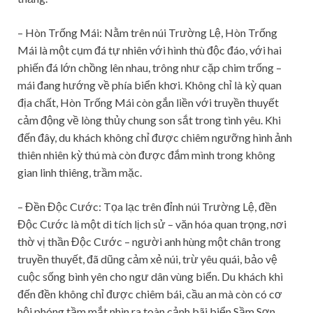
– Hòn Trống Mái: Nằm trên núi Trường Lệ, Hòn Trống
Mái là một cụm đá tự nhiên với hình thù độc đáo, với hai
phiến đá lớn chồng lên nhau, trông như cặp chim trống –
mái đang hướng về phía biển khơi. Không chỉ là kỳ quan
địa chất, Hòn Trống Mái còn gắn liền với truyền thuyết
cảm động về lòng thủy chung son sắt trong tình yêu. Khi
đến đây, du khách không chỉ được chiêm ngưỡng hình ảnh
thiên nhiên kỳ thú mà còn được đắm mình trong không
gian linh thiêng, trầm mặc.
– Đền Độc Cước:
Tọa lạc trên đỉnh núi Trường Lệ, đền
Độc Cước là một di tích lịch sử – văn hóa quan trọng, nơi
thờ vị thần Độc Cước – người anh hùng một chân trong
truyền thuyết, đã dũng cảm xẻ núi, trừ yêu quái, bảo vệ
cuộc sống bình yên cho ngư dân vùng biển.
Du khách khi
đến đền không chỉ được chiêm bái, cầu an mà còn có cơ
hội phóng tầm mắt nhìn ra toàn cảnh bãi biển Sầm Sơn