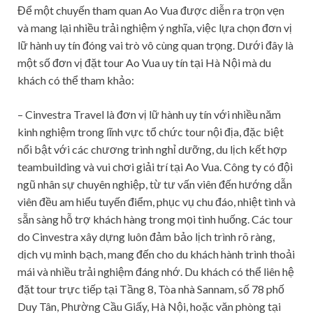
Để một chuyến tham quan Ao Vua được diễn ra trọn vẹn
và mang lại nhiều trải nghiệm ý nghĩa, việc lựa chọn đơn vị
lữ hành uy tín đóng vai trò vô cùng quan trọng. Dưới đây là
một số đơn vị đặt tour Ao Vua uy tín tại Hà Nội mà du
khách có thể tham khảo:
– Cinvestra Travel là đơn vị lữ hành uy tín với nhiều năm
kinh nghiệm trong lĩnh vực tổ chức tour nội địa, đặc biệt
nổi bật với các chương trình nghỉ dưỡng, du lịch kết hợp
teambuilding và vui chơi giải trí tại Ao Vua. Công ty có đội
ngũ nhân sự chuyên nghiệp, từ tư vấn viên đến hướng dẫn
viên đều am hiểu tuyến điểm, phục vụ chu đáo, nhiệt tình và
sẵn sàng hỗ trợ khách hàng trong mọi tình huống. Các tour
do Cinvestra xây dựng luôn đảm bảo lịch trình rõ ràng,
dịch vụ minh bạch, mang đến cho du khách hành trình thoải
mái và nhiều trải nghiệm đáng nhớ. Du khách có thể liên hệ
đặt tour trực tiếp tại Tầng 8, Tòa nhà Sannam, số 78 phố
Duy Tân, Phường Cầu Giấy, Hà Nội, hoặc văn phòng tại