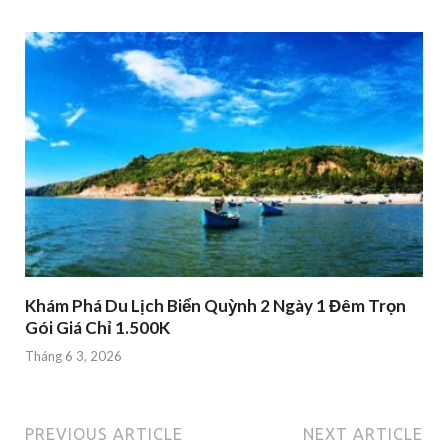
Khám Phá Du Lịch Biển Quỳnh 2 Ngày 1 Đêm Trọn
Gói Giá Chỉ 1.500K
Tháng 6 3, 2026
PREVIOUS ARTICLE
NEXT ARTICLE