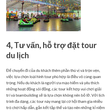
4, Tư vấn, hỗ trợ đặt tour
du lịch
Để chuyến đi của du khách thêm phần thú vị và trọn vẹn,
việc lựa chọn loại hình tour phù hợp là điều vô cùng quan
trọng. Nếu du khách là người ưa mạo hiểm và yêu thích
những hoạt động sôi động, các tour kết hợp vui chơi giải
trí và teambuilding sẽ là lựa chọn không nên bỏ lỡ. Với lịch
trình đa dạng, các tour này mang lại cơ hội tham gia nhiều
trò chơi hấp dẫn, gắn kết tập thể và tạo nên những kỉ niệm