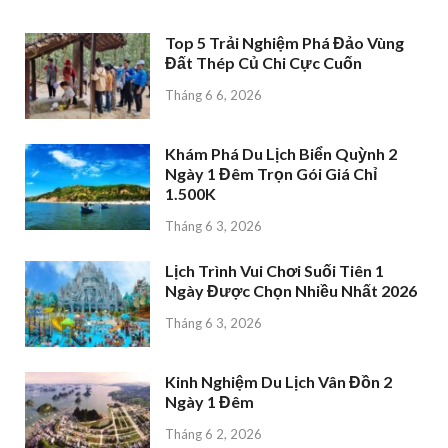
Top 5 Trải Nghiệm Phá Đảo Vùng
Đất Thép Củ Chi Cực Cuốn
Tháng 6 6, 2026
Khám Phá Du Lịch Biển Quỳnh 2
Ngày 1 Đêm Trọn Gói Giá Chỉ
1.500K
Tháng 6 3, 2026
Lịch Trình Vui Chơi Suối Tiên 1
Ngày Được Chọn Nhiều Nhất 2026
Tháng 6 3, 2026
Kinh Nghiệm Du Lịch Vân Đồn 2
Ngày 1 Đêm
Tháng 6 2, 2026