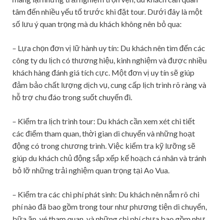
tâm đến nhiều yếu tố trước khi đặt tour. Dưới đây là một
số lưu ý quan trọng mà du khách không nên bỏ qua:
– Lựa chọn đơn vị lữ hành uy tín: Du khách nên tìm đến các
công ty du lịch có thương hiệu, kinh nghiệm và được nhiều
khách hàng đánh giá tích cực. Một đơn vị uy tín sẽ giúp
đảm bảo chất lượng dịch vụ, cung cấp lịch trình rõ ràng và
hỗ trợ chu đáo trong suốt chuyến đi.
– Kiểm tra lịch trình tour: Du khách cần xem xét chi tiết
các điểm tham quan, thời gian di chuyển và những hoạt
động có trong chương trình. Việc kiểm tra kỹ lưỡng sẽ
giúp du khách chủ động sắp xếp kế hoạch cá nhân và tránh
bỏ lỡ những trải nghiệm quan trọng tại Ao Vua.
– Kiểm tra các chi phí phát sinh: Du khách nên nắm rõ chi
phí nào đã bao gồm trong tour như phương tiện di chuyển,
bữa ăn, vé tham quan, và những chi phí chưa bao gồm như