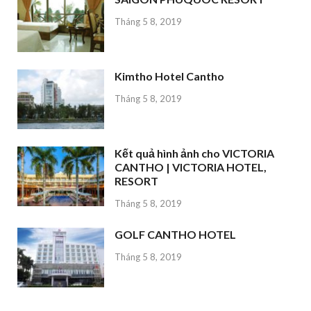
Tháng 5 8, 2019
Kimtho Hotel Cantho
Tháng 5 8, 2019
Kết quả hình ảnh cho VICTORIA
CANTHO | VICTORIA HOTEL,
RESORT
Tháng 5 8, 2019
GOLF CANTHO HOTEL
Tháng 5 8, 2019