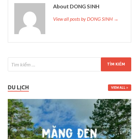
About DONG SINH
View all posts by DONG SINH →
DU LỊCH
VIEW ALL