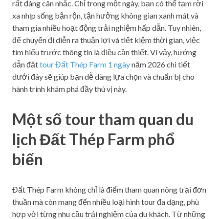
rất đáng cân nhắc. Chỉ trong một ngày, bạn có thể tạm rời
xa nhịp sống bận rộn, tận hưởng không gian xanh mát và
tham gia nhiều hoạt động trải nghiệm hấp dẫn. Tuy nhiên,
để chuyến đi diễn ra thuận lợi và tiết kiệm thời gian, việc
tìm hiểu trước thông tin là điều cần thiết. Vì vậy, hướng
dẫn đặt
tour Đất Thép Farm 1 ngày
năm 2026 chi tiết
dưới đây sẽ giúp bạn dễ dàng lựa chọn và chuẩn bị cho
hành trình khám phá đầy thú vị này.
Một số tour tham quan du
lịch Đất Thép Farm phổ
biến
Đất Thép Farm không chỉ là điểm tham quan nông trại đơn
thuần mà còn mang đến nhiều loại hình tour đa dạng, phù
hợp với từng nhu cầu trải nghiệm của du khách. Từ những