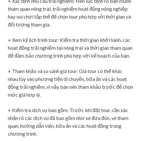
+ Xác định nhu cầu trải nghiệm: Nên xác định rõ bạn muốn
tham quan nông trại, trải nghiệm hoạt động nông nghiệp
hay vui chơi tập thể để chọn tour phù hợp với thời gian và
đối tượng tham gia.
+ Xem kỹ lịch trình tour: Kiểm tra thời gian khởi hành, các
hoạt động trải nghiệm tại nông trại và thời gian tham quan
để đảm bảo chương trình phù hợp với kế hoạch của bạn.
+ Tham khảo và so sánh giá tour: Giá tour có thể khác
nhau tùy vào phương tiện di chuyển, bữa ăn và các hoạt
động trải nghiệm, vì vậy bạn nên tham khảo trước để chọn
mức giá hợp lý.
+ Kiểm tra dịch vụ bao gồm: Trước khi đặt tour, cần xác
nhận rõ các dịch vụ đã bao gồm như xe đưa đón, vé tham
quan, hướng dẫn viên, bữa ăn và các hoạt động trong
chương trình.