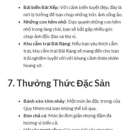
Bãi biển Bãi Xếp
: Với cảnh biển tuyệt đẹp, đây là
nơi lý tưởng để bạn chụp những bức ảnh sống ảo.
Những con hẻm nhỏ
: Dạo quanh những con hẻm
nhỏ trong làng chài, bạn sẽ bắt gặp nhiều góc
chụp ảnh độc đáo và thú vị.
Khu cắm trại Bãi Rạng
: Nếu bạn yêu thích cắm
trại, khu cắm trại Bãi Rạng sẽ mang đến cho bạn
trải nghiệm tuyệt vời với khung cảnh thiên nhiên
hoang sơ.
7. Thưởng Thức Đặc Sản
Bánh xèo tôm nhảy
: Một món ăn đặc trưng của
Quy Nhơn mà bạn không thể bỏ qua.
Bún chả cá
: Món ăn đơn giản nhưng đậm đà
hương vị biển cả.
Hải sản tươi sống
: Các món hải sản như tôm,