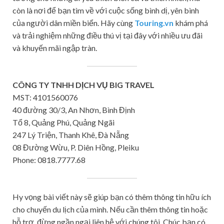
còn là nơi để bạn tìm về với cuộc sống bình dị, yên bình
của người dân miền biển. Hãy cùng
Touring.vn
khám phá
và trải nghiệm những điều thú vị tại đây với nhiều ưu đãi
và khuyến mãi ngập tràn.
CÔNG TY TNHH DỊCH VỤ BIG TRAVEL
MST: 4101560076
40 đường 30/3, An Nhơn, Bình Định
Tổ 8, Quảng Phú, Quảng Ngãi
247 Lý Triện, Thanh Khê, Đà Nẵng
08 Đường Wừu, P. Diên Hồng, Pleiku
Phone: 0818.7777.68
Hy vọng bài viết này sẽ giúp bạn có thêm thông tin hữu ích
cho chuyến du lịch của mình. Nếu cần thêm thông tin hoặc
hỗ trợ, đừng ngần ngại liên hệ với chúng tôi. Chúc bạn có