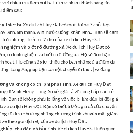
 với nhiều ưu điểm nổi bật, được nhiều khách hàng tin
t
u điểm sau:
g thiết bị
. Xe du lịch Huy Đạt có một đội xe 7 chỗ đẹp,
 máy lạnh, âm thanh, wifi, nước uống, khăn lạnh… Bạn sẽ cảm
ồi trên những chiếc xe 7 chỗ của xe du lịch Huy Đạt.
kinh nghiệm và biết rõ đường xá
. Xe du lịch Huy Đạt có
hiệm, có kinh nghiệm và biết rõ đường xá. Họ sẽ đón bạn
linh hoạt. Họ cũng sẽ giới thiệu cho bạn những địa điểm du
Hưng, Long An, giúp bạn có một chuyến đi thú vị và đáng
ường và không có chi phí phát sinh
. Xe du lịch Huy Đạt
ng đi Vĩnh Hưng, Long An với giá cả vô cùng hấp dẫn, rẻ
inh. Bạn sẽ không phải lo lắng về việc bị lừa đảo, bị đổi giá
ủa xe du lịch Huy Đạt. Bạn sẽ biết trước giá cả của chuyến
n cũng sẽ được hưởng những chương trình khuyến mãi, giảm
t xe theo gói dịch vụ của xe du lịch Huy Đạt.
hiệp, chu đáo và tận tình
. Xe du lịch Huy Đạt luôn quan