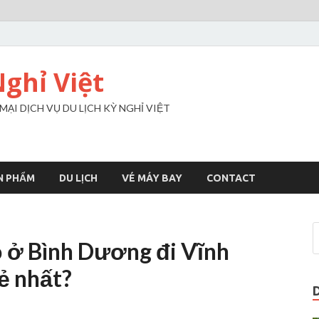
Nghỉ Việt
I DỊCH VỤ DU LỊCH KỲ NGHỈ VIỆT
N PHẨM
DU LỊCH
VÉ MÁY BAY
CONTACT
ỗ ở Bình Dương đi Vĩnh
ẻ nhất?