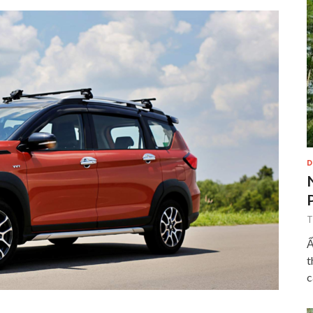
D
T
Ẩ
t
c