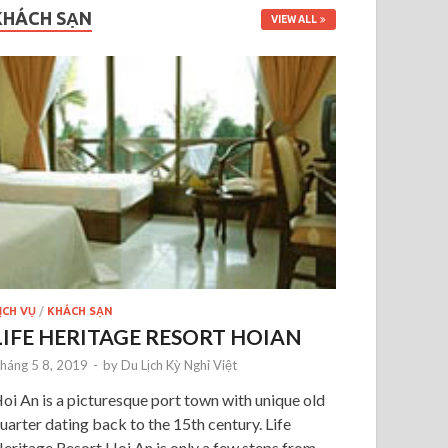
KHÁCH SẠN
VIEW ALL
ỊCH VỤ
/
KHÁCH SẠN
LIFE HERITAGE RESORT HOIAN
háng 5 8, 2019
-
by
Du Lịch Kỳ Nghỉ Việt
oi An is a picturesque port town with unique old
uarter dating back to the 15th century. Life
eritage Resort Hoi An is only a few steps from