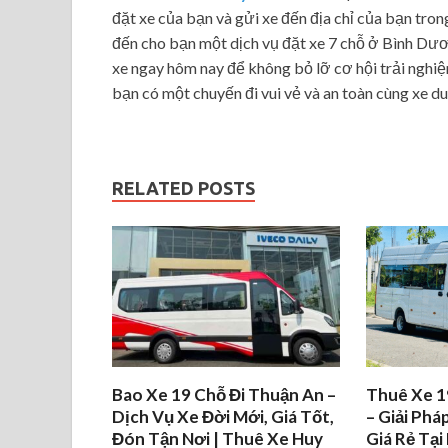
đặt xe của bạn và gửi xe đến địa chỉ của bạn tro
đến cho bạn một dịch vụ đặt xe 7 chỗ ở Bình Dương
xe ngay hôm nay để không bỏ lỡ cơ hội trải nghiệ
bạn có một chuyến đi vui vẻ và an toàn cùng xe du
RELATED POSTS
Bao Xe 19 Chỗ Đi Thuận An –
Thuê Xe 1
Dịch Vụ Xe Đời Mới, Giá Tốt,
– Giải Pháp
Đón Tận Nơi | Thuê Xe Huy
Giá Rẻ Tại