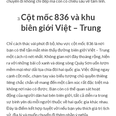
chuyến đi không chỉ đẹp mà còn có chiều sâu về tâm linh.
Cột mốc 836 và khu
biên giới Việt – Trung
Chỉ cách thác vài phút đi bộ, khu vực cột mốc 836 là nơi
bạn có thể tận mắt nhìn thấy đường biên giới Việt – Trung
một cách rõ nét nhất. Không gian nơi đây thoáng rộng, hiện
ra với những bãi cỏ xanh và dòng sông Quây Sơn uốn lượn
mềm mại như dải lụa chia đôi hai quốc gia. Việc đứng ngay
cạnh cột mốc, chạm tay vào biểu tượng chủ quyền thiêng
liêng chắc chắn sẽ mang đến một cảm xúc rất đặc biệt mà
không nơi nào có được. Bạn còn có thể quan sát hoạt
động của người dân hai bên biên giới, tất cả diễn ra trong
sự bình yên dù mỗi người thuộc về hai quốc gia khác nhau.
Đây là điểm kết hợp tuyệt vời nếu bạn yêu thích giá trị lịch
sử, địa lý và muốn chuyến đi thêm phần ý nghĩa.