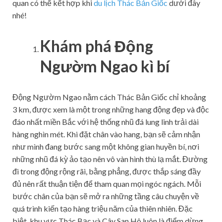
quan có thể kết hợp khi
du lịch Thác Bản Giốc
dưới đây
nhé!
Khám phá Động
Ngườm Ngao kì bí
Động Ngườm Ngao nằm cách Thác Bản Giốc chỉ khoảng
3 km, được xem là một trong những hang động đẹp và độc
đáo nhất miền Bắc với hệ thống nhũ đá lung linh trải dài
hàng nghìn mét. Khi đặt chân vào hang, bạn sẽ cảm nhận
như mình đang bước sang một không gian huyền bí, nơi
những nhũ đá kỳ ảo tạo nên vô vàn hình thù lạ mắt. Đường
đi trong động rộng rãi, bằng phẳng, được thắp sáng đầy
đủ nên rất thuận tiện để tham quan mọi ngóc ngách. Mỗi
bước chân của bạn sẽ mở ra những tầng câu chuyện về
quá trình kiến tạo hàng triệu năm của thiên nhiên. Đặc
biệt, khu vực Thác Bạc và Cây San Hô luôn là điểm dừng