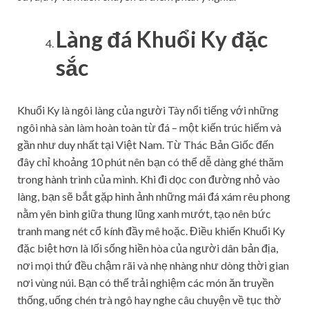
Làng đá Khuổi Ky đặc
sắc
Khuổi Ky là ngôi làng của người Tày nổi tiếng với những
ngôi nhà sàn làm hoàn toàn từ đá – một kiến trúc hiếm và
gần như duy nhất tại Việt Nam. Từ Thác Bản Giốc đến
đây chỉ khoảng 10 phút nên bạn có thể dễ dàng ghé thăm
trong hành trình của mình. Khi đi dọc con đường nhỏ vào
làng, bạn sẽ bắt gặp hình ảnh những mái đá xám rêu phong
nằm yên bình giữa thung lũng xanh mướt, tạo nên bức
tranh mang nét cổ kính đầy mê hoặc. Điều khiến Khuổi Ky
đặc biệt hơn là lối sống hiền hòa của người dân bản địa,
nơi mọi thứ đều chậm rãi và nhẹ nhàng như dòng thời gian
nơi vùng núi. Bạn có thể trải nghiệm các món ăn truyền
thống, uống chén trà ngô hay nghe câu chuyện về tục thờ