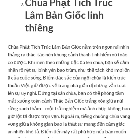
Chùa Phật Tích Trúc
Lâm Bản Giốc linh
thiêng
Chùa Phật Tích Trúc Lâm Bản Giốc nằm trên ngọn núi nhìn
thẳng ra thác, tạo nên khung cảnh thanh tịnh hiếm nơi nào
có được. Khi men theo những bậc đá lên chùa, bạn sẽ cảm
nhận rõ rệt sự bình yên bao trùm, như thể tách khỏi mọi ồn
ã của cuộc sống. Điểm đặc sắc của ngôi chùa là kiến trúc
thuần Việt giữ được vẻ trang nhã giản dị nhưng vẫn toát
lên sự uy nghi. Đứng tại sân chùa, bạn có thể phóng tầm
mắt xuống toàn cảnh Thác Bản Giốc trắng xóa giữa núi
rừng xanh thẳm – một trải nghiệm mà ảnh chụp không bao
giờ lột tả được trọn vẹn. Ngoài ra, tiếng chuông chùa vang
vọng giữa không gian bao la thật sự mang đến cảm giác
an nhiên khó tả. Điểm đến này rất phù hợp nếu bạn muốn