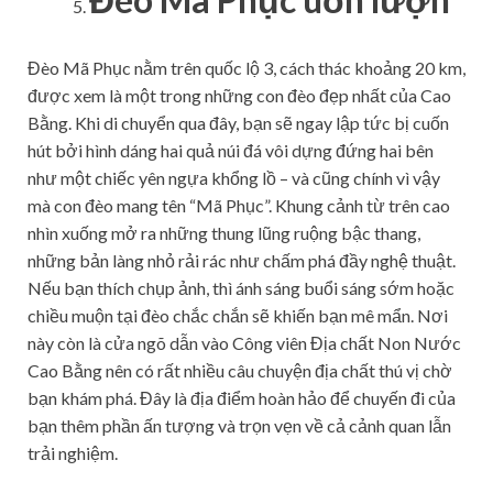
Đèo Mã Phục nằm trên quốc lộ 3, cách thác khoảng 20 km,
được xem là một trong những con đèo đẹp nhất của Cao
Bằng. Khi di chuyển qua đây, bạn sẽ ngay lập tức bị cuốn
hút bởi hình dáng hai quả núi đá vôi dựng đứng hai bên
như một chiếc yên ngựa khổng lồ – và cũng chính vì vậy
mà con đèo mang tên “Mã Phục”. Khung cảnh từ trên cao
nhìn xuống mở ra những thung lũng ruộng bậc thang,
những bản làng nhỏ rải rác như chấm phá đầy nghệ thuật.
Nếu bạn thích chụp ảnh, thì ánh sáng buổi sáng sớm hoặc
chiều muộn tại đèo chắc chắn sẽ khiến bạn mê mẩn. Nơi
này còn là cửa ngõ dẫn vào Công viên Địa chất Non Nước
Cao Bằng nên có rất nhiều câu chuyện địa chất thú vị chờ
bạn khám phá. Đây là địa điểm hoàn hảo để chuyến đi của
bạn thêm phần ấn tượng và trọn vẹn về cả cảnh quan lẫn
trải nghiệm.