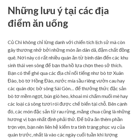
Những lưu ý tại các địa
điểm ăn uống
Củ Chi không chỉ lừng danh với chiến tích lịch sử mà còn
gây thương nhớ bởi những món ăn dân dã, đậm chất đồng
quê. Nơi này có rất nhiều quán ăn từ bình dân đến các khu
sinh thái ven sông để bạn tha hồ lựa chọn theo sở thích.
Bạn có thể ghé qua các địa chỉ nổi tiếng như bò tơ Xuân
Đào, bò tơ Hồng Đào, nước mía sầu riêng vườn cau hay
các quán dọc bờ sông Sài Gòn… để thưởng thức đặc sản
bò tơ mềm ngọt, bún giò heo, khoai mì chấm muối mè hay
các loại cá sông tươi rói được chế biến tại chỗ. Bên cạnh
đó, các món đặc sản từ rau rừng, măng chua cũng là những
hương vị bạn nhất định phải thử. Để bữa ăn thêm phần
trọn vẹn, bạn nên liên hệ kiểm tra tình trạng phục vụ của
quán trước, nhất là vào các ngày cuối tuần khi lượng