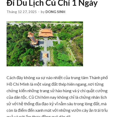
Đi Du Lịch Củ Chi 1 Ngày
Tháng 12 27, 2025
-
by
DONG SINH
Cách đây không xa sự náo nhiệt của trung tâm Thành phố
Hồ Chí Minh là một vùng đất thép hiên ngang, nơi từng
chứng kiến những trang sử hào hùng và ý chí quật cường
của dân tộc. Củ Chi hôm nay không chỉ là chứng nhân lịch
sử với hệ thống địa đạo kỳ vĩ nằm sâu trong lòng đất, mà
còn là điểm đến xanh mát với những vườn cây ăn trái trĩu
quả và nét ẩm thực đồng quê dân dã.