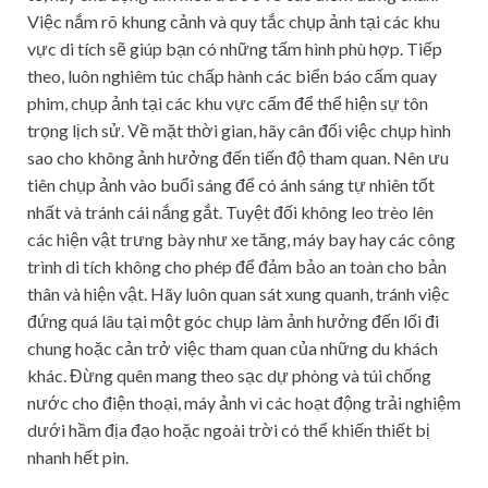
Việc nắm rõ khung cảnh và quy tắc chụp ảnh tại các khu
vực di tích sẽ giúp bạn có những tấm hình phù hợp. Tiếp
theo, luôn nghiêm túc chấp hành các biển báo cấm quay
phim, chụp ảnh tại các khu vực cấm để thể hiện sự tôn
trọng lịch sử. Về mặt thời gian, hãy cân đối việc chụp hình
sao cho không ảnh hưởng đến tiến độ tham quan. Nên ưu
tiên chụp ảnh vào buổi sáng để có ánh sáng tự nhiên tốt
nhất và tránh cái nắng gắt. Tuyệt đối không leo trèo lên
các hiện vật trưng bày như xe tăng, máy bay hay các công
trình di tích không cho phép để đảm bảo an toàn cho bản
thân và hiện vật. Hãy luôn quan sát xung quanh, tránh việc
đứng quá lâu tại một góc chụp làm ảnh hưởng đến lối đi
chung hoặc cản trở việc tham quan của những du khách
khác. Đừng quên mang theo sạc dự phòng và túi chống
nước cho điện thoại, máy ảnh vì các hoạt động trải nghiệm
dưới hầm địa đạo hoặc ngoài trời có thể khiến thiết bị
nhanh hết pin.