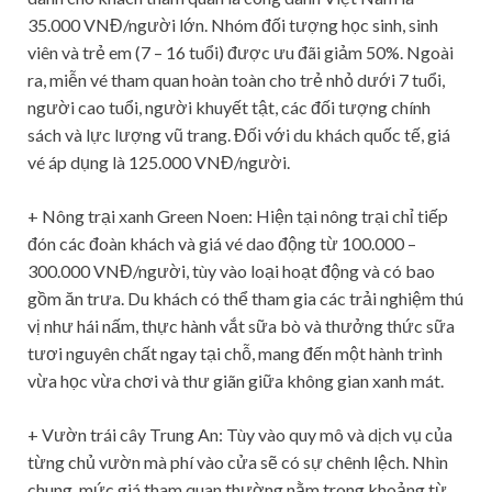
35.000 VNĐ/người lớn. Nhóm đối tượng học sinh, sinh
viên và trẻ em (7 – 16 tuổi) được ưu đãi giảm 50%. Ngoài
ra, miễn vé tham quan hoàn toàn cho trẻ nhỏ dưới 7 tuổi,
người cao tuổi, người khuyết tật, các đối tượng chính
sách và lực lượng vũ trang. Đối với du khách quốc tế, giá
vé áp dụng là 125.000 VNĐ/người.
+ Nông trại xanh Green Noen: Hiện tại nông trại chỉ tiếp
đón các đoàn khách và giá vé dao động từ 100.000 –
300.000 VNĐ/người, tùy vào loại hoạt động và có bao
gồm ăn trưa. Du khách có thể tham gia các trải nghiệm thú
vị như hái nấm, thực hành vắt sữa bò và thưởng thức sữa
tươi nguyên chất ngay tại chỗ, mang đến một hành trình
vừa học vừa chơi và thư giãn giữa không gian xanh mát.
+ Vườn trái cây Trung An: Tùy vào quy mô và dịch vụ của
từng chủ vườn mà phí vào cửa sẽ có sự chênh lệch. Nhìn
chung, mức giá tham quan thường nằm trong khoảng từ