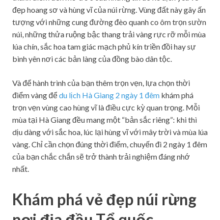
đẹp hoang sơ và hùng vĩ của núi rừng. Vùng đất này gây ấn
tượng với những cung đường đèo quanh co ôm trọn sườn
núi, những thửa ruộng bậc thang trải vàng rực rỡ mỗi mùa
lúa chín, sắc hoa tam giác mạch phủ kín triền đồi hay sự
bình yên nơi các bản làng của đồng bào dân tộc.
Và để hành trình của bạn thêm trọn vẹn, lựa chọn thời
điểm vàng để
du lịch Hà Giang 2 ngày 1 đêm
khám phá
trọn vẹn vùng cao hùng vĩ là điều cực kỳ quan trọng. Mỗi
mùa tại Hà Giang đều mang một “bản sắc riêng”: khi thì
dịu dàng với sắc hoa, lúc lại hùng vĩ với mây trời và mùa lúa
vàng. Chỉ cần chọn đúng thời điểm, chuyến đi 2 ngày 1 đêm
của bạn chắc chắn sẽ trở thành trải nghiệm đáng nhớ
nhất.
Khám phá vẻ đẹp núi rừng
nơi địa đầu Tổ quốc