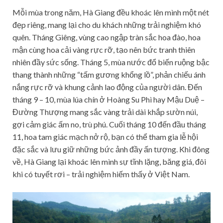
Mỗi mùa trong năm, Hà Giang đều khoác lên mình một nét
đẹp riêng, mang lại cho du khách những trải nghiệm khó
quên. Tháng Giêng, vùng cao ngập tràn sắc hoa đào, hoa
mận cùng hoa cải vàng rực rỡ, tạo nên bức tranh thiên
nhiên đầy sức sống. Tháng 5, mùa nước đổ biến ruộng bậc
thang thành những “tấm gương khổng lồ”, phản chiếu ánh
nắng rực rỡ và khung cảnh lao động của người dân. Đến
tháng 9 – 10, mùa lúa chín ở Hoàng Su Phì hay Mậu Duệ –
Đường Thượng mang sắc vàng trải dài khắp sườn núi,
gợi cảm giác ấm no, trù phú. Cuối tháng 10 đến đầu tháng
11, hoa tam giác mạch nở rộ, bạn có thể tham gia lễ hội
đặc sắc và lưu giữ những bức ảnh đầy ấn tượng. Khi đông
về, Hà Giang lại khoác lên mình sự tĩnh lặng, băng giá, đôi
khi có tuyết rơi – trải nghiệm hiếm thấy ở Việt Nam.