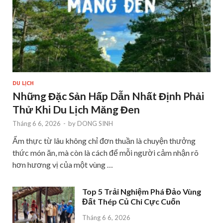
DU LỊCH
Những Đặc Sản Hấp Dẫn Nhất Định Phải
Thử Khi Du Lịch Măng Đen
Tháng 6 6, 2026
-
by
DONG SINH
Ẩm thực từ lâu không chỉ đơn thuần là chuyện thưởng
thức món ăn, mà còn là cách để mỗi người cảm nhận rõ
hơn hương vị của một vùng …
Top 5 Trải Nghiệm Phá Đảo Vùng
Đất Thép Củ Chi Cực Cuốn
Tháng 6 6, 2026