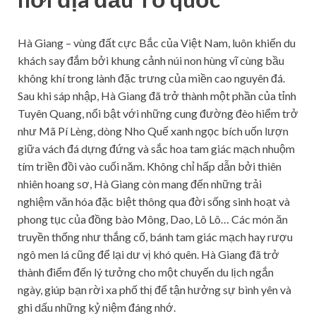
Hà Giang – vùng đất cực Bắc của Việt Nam, luôn khiến du
khách say đắm bởi khung cảnh núi non hùng vĩ cùng bầu
không khí trong lành đặc trưng của miền cao nguyên đá.
Sau khi sáp nhập, Hà Giang đã trở thành một phần của tỉnh
Tuyên Quang, nổi bật với những cung đường đèo hiểm trở
như Mã Pí Lèng, dòng Nho Quế xanh ngọc bích uốn lượn
giữa vách đá dựng đứng và sắc hoa tam giác mạch nhuộm
tím triền đồi vào cuối năm. Không chỉ hấp dẫn bởi thiên
nhiên hoang sơ, Hà Giang còn mang đến những trải
nghiệm văn hóa đặc biệt thông qua đời sống sinh hoạt và
phong tục của đồng bào Mông, Dao, Lô Lô… Các món ăn
truyền thống như thắng cố, bánh tam giác mạch hay rượu
ngô men lá cũng để lại dư vị khó quên. Hà Giang đã trở
thành điểm đến lý tưởng cho một chuyến du lịch ngắn
ngày, giúp bạn rời xa phố thị để tận hưởng sự bình yên và
ghi dấu những kỷ niệm đáng nhớ.