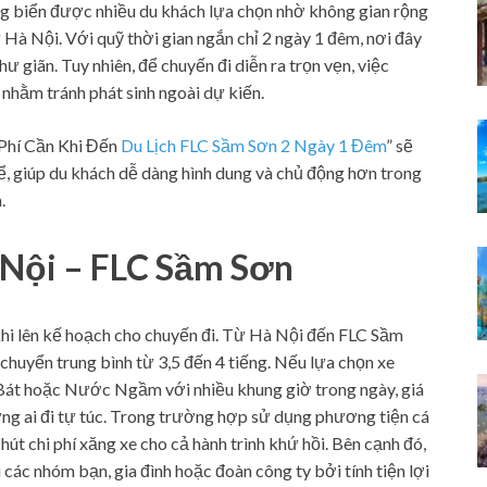
 biển được nhiều du khách lựa chọn nhờ không gian rộng
 từ Hà Nội. Với quỹ thời gian ngắn chỉ 2 ngày 1 đêm, nơi đây
ư giãn. Tuy nhiên, để chuyến đi diễn ra trọn vẹn, việc
t nhằm tránh phát sinh ngoài dự kiến.
 Phí Cần Khi Đến
Du Lịch FLC Sầm Sơn 2 Ngày 1 Đêm
” sẽ
ể, giúp du khách dễ dàng hình dung và chủ động hơn trong
.
à Nội – FLC Sầm Sơn
c khi lên kế hoạch cho chuyến đi. Từ Hà Nội đến FLC Sầm
huyển trung bình từ 3,5 đến 4 tiếng. Nếu lựa chọn xe
 Bát hoặc Nước Ngầm với nhiều khung giờ trong ngày, giá
ng ai đi tự túc. Trong trường hợp sử dụng phương tiện cá
hút chi phí xăng xe cho cả hành trình khứ hồi. Bên cạnh đó,
i các nhóm bạn, gia đình hoặc đoàn công ty bởi tính tiện lợi