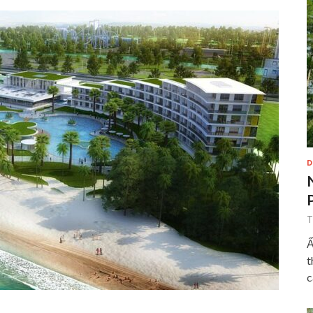
D
T
Ẩ
t
c