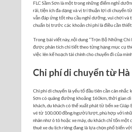
FLC Sầm Sơn là một trong những điểm nghỉ dưỡng
rãi, tiện ích đa dạng và vị trí thuận lợi di chuyển
vẫn đáp ứng tốt nhu cầu nghỉ dưỡng, vui chơi và th
chuẩn bị trước các khoản chi phí là điều cần thiế
Trong bài viết này, nội dung “Trọn Bộ Những Chi
được phân tích chi tiết theo từng hạng mục cụ th
việc lên kế hoạch tài chính cho chuyến đi của mình
Chi phí di chuyển từ H
Chi phí di chuyển là yếu tố đầu tiên cần cân nhắ
Sơn có quãng đường khoảng 160km, thời gian di c
khách, du khách có thể xuất phát từ bến xe Giáp
vé từ 100.000 đồng/người/lượt, phù hợp với nhữ
nhân như ô tô hoặc xe máy, du khách chỉ tốn một c
thuê xe du lịch riêng đang là lựa chọn phổ biến vớ