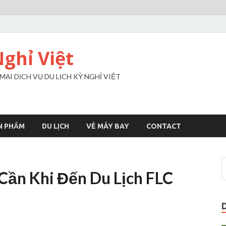
Nghỉ Việt
I DỊCH VỤ DU LỊCH KỲ NGHỈ VIỆT
N PHẨM
DU LỊCH
VÉ MÁY BAY
CONTACT
Cần Khi Đến Du Lịch FLC