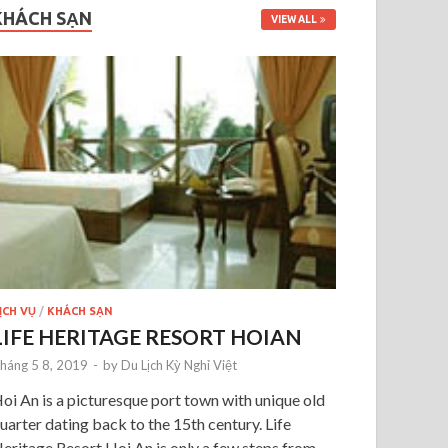
KHÁCH SẠN
VIEW ALL
ỊCH VỤ
/
KHÁCH SẠN
LIFE HERITAGE RESORT HOIAN
háng 5 8, 2019
-
by
Du Lịch Kỳ Nghỉ Việt
oi An is a picturesque port town with unique old
uarter dating back to the 15th century. Life
eritage Resort Hoi An is only a few steps from