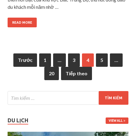
du khách mỗi năm nhờ …
READ MORE
Trước
1
…
3
4
5
…
20
Tiếp theo
DU LỊCH
VIEW ALL