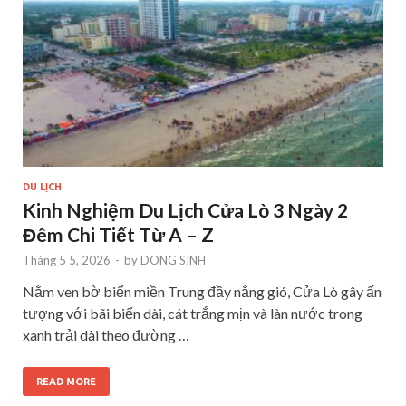
DU LỊCH
Kinh Nghiệm Du Lịch Cửa Lò 3 Ngày 2
Đêm Chi Tiết Từ A – Z
Tháng 5 5, 2026
-
by
DONG SINH
Nằm ven bờ biển miền Trung đầy nắng gió, Cửa Lò gây ấn
tượng với bãi biển dài, cát trắng mịn và làn nước trong
xanh trải dài theo đường …
READ MORE