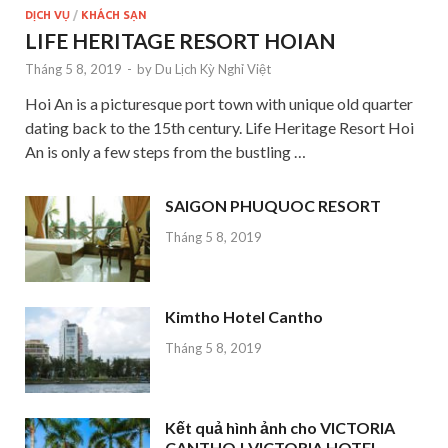
DỊCH VỤ
/
KHÁCH SẠN
LIFE HERITAGE RESORT HOIAN
Tháng 5 8, 2019
-
by
Du Lịch Kỳ Nghỉ Việt
Hoi An is a picturesque port town with unique old quarter
dating back to the 15th century. Life Heritage Resort Hoi
An is only a few steps from the bustling …
SAIGON PHUQUOC RESORT
Tháng 5 8, 2019
Kimtho Hotel Cantho
Tháng 5 8, 2019
Kết quả hình ảnh cho VICTORIA
CANTHO | VICTORIA HOTEL,