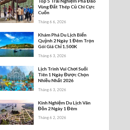
Top 5 Trải Nghiệm Phá Đảo
Vùng Đất Thép Củ Chi Cực
Cuốn
Tháng 6 6, 2026
Khám Phá Du Lịch Biển
Quỳnh 2 Ngày 1 Đêm Trọn
Gói Giá Chỉ 1.500K
Tháng 6 3, 2026
Lịch Trình Vui Chơi Suối
Tiên 1 Ngày Được Chọn
Nhiều Nhất 2026
Tháng 6 3, 2026
Kinh Nghiệm Du Lịch Vân
Đồn 2 Ngày 1 Đêm
Tháng 6 2, 2026