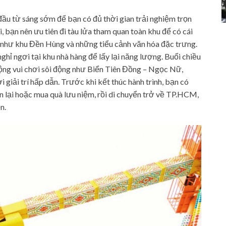
u từ sáng sớm để bạn có đủ thời gian trải nghiệm trọn
, bạn nên ưu tiên đi tàu lửa tham quan toàn khu để có cái
t như khu Đền Hùng và những tiểu cảnh văn hóa đặc trưng.
ghỉ ngơi tại khu nhà hàng để lấy lại năng lượng. Buổi chiều
động vui chơi sôi động như Biển Tiên Đồng – Ngọc Nữ,
 giải trí hấp dẫn. Trước khi kết thúc hành trình, bạn có
n lại hoặc mua quà lưu niệm, rồi di chuyển trở về TP.HCM,
n.