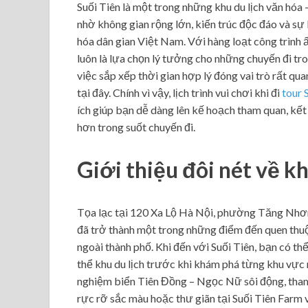
Suối Tiên là một trong những khu du lịch văn hóa 
nhờ không gian rộng lớn, kiến trúc độc đáo và sự 
hóa dân gian Việt Nam. Với hàng loạt công trình ấ
luôn là lựa chọn lý tưởng cho những chuyến đi tro
việc sắp xếp thời gian hợp lý đóng vai trò rất qu
tại đây. Chính vì vậy, lịch trình vui chơi khi đi
tour 
ích giúp bạn dễ dàng lên kế hoạch tham quan, kết
hơn trong suốt chuyến đi.
Giới thiệu đôi nét về kh
Tọa lạc tại 120 Xa Lộ Hà Nội, phường Tăng Nhơn 
đã trở thành một trong những điểm đến quen thuộ
ngoài thành phố. Khi đến với Suối Tiên, bạn có th
thể khu du lịch trước khi khám phá từng khu vực r
nghiệm biển Tiên Đồng – Ngọc Nữ sôi động, tham
rực rỡ sắc màu hoặc thư giãn tại Suối Tiên Farm v