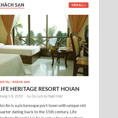
KHÁCH SẠN
VIEW ALL
ỊCH VỤ
/
KHÁCH SẠN
LIFE HERITAGE RESORT HOIAN
háng 5 8, 2019
-
by
Du Lịch Kỳ Nghỉ Việt
oi An is a picturesque port town with unique old
uarter dating back to the 15th century. Life
eritage Resort Hoi An is only a few steps from