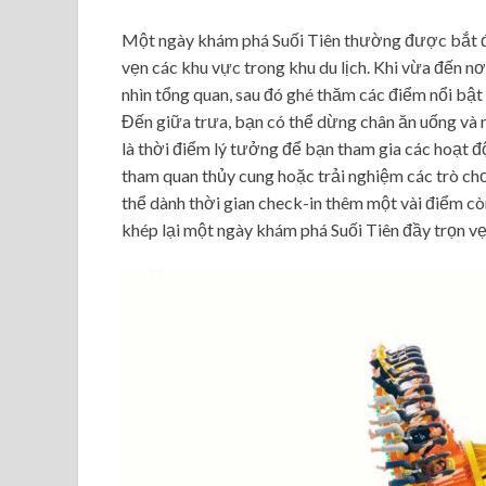
Một ngày khám phá Suối Tiên thường được bắt đầ
vẹn các khu vực trong khu du lịch. Khi vừa đến nơi
nhìn tổng quan, sau đó ghé thăm các điểm nổi bậ
Đến giữa trưa, bạn có thể dừng chân ăn uống và n
là thời điểm lý tưởng để bạn tham gia các hoạt 
tham quan thủy cung hoặc trải nghiệm các trò chơi
thể dành thời gian check-in thêm một vài điểm cò
khép lại một ngày khám phá Suối Tiên đầy trọn vẹ