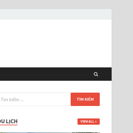
DU LỊCH
VIEW ALL