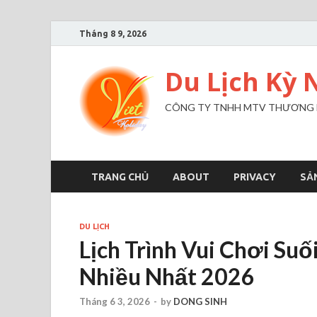
Tháng 8 9, 2026
Du Lịch Kỳ 
CÔNG TY TNHH MTV THƯƠNG MẠ
TRANG CHỦ
ABOUT
PRIVACY
SẢ
DU LỊCH
Lịch Trình Vui Chơi Su
Nhiều Nhất 2026
Tháng 6 3, 2026
-
by
DONG SINH