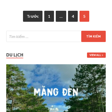
Trước
1
…
4
5
DU LỊCH
VIEW ALL