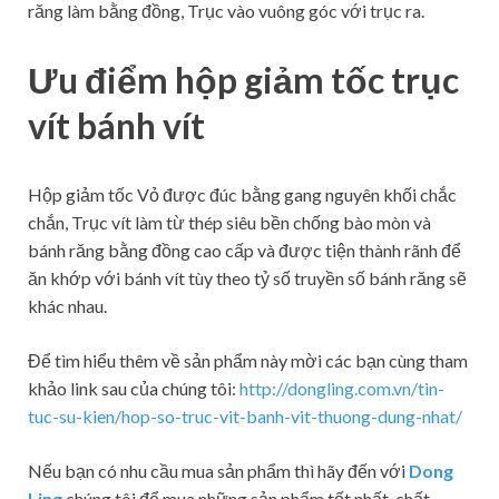
răng làm bằng đồng, Trục vào vuông góc với trục ra.
Ưu điểm hộp giảm tốc trục
vít bánh vít
Hộp giảm tốc Vỏ được đúc bằng gang nguyên khối chắc
chắn, Trục vít làm từ thép siêu bền chống bào mòn và
bánh răng bằng đồng cao cấp và được tiện thành rãnh để
ăn khớp với bánh vít tùy theo tỷ số truyền số bánh răng sẽ
khác nhau.
Để tìm hiểu thêm về sản phẩm này mời các bạn cùng tham
khảo link sau của chúng tôi:
http://dongling.com.vn/tin-
tuc-su-kien/hop-so-truc-vit-banh-vit-thuong-dung-nhat/
Nếu bạn có nhu cầu mua sản phẩm thì hãy đến với
Dong
Ling
chúng tôi để mua những sản phẩm tốt nhất, chất