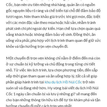
Cốc, bạn nên ưu tiên những nhà hàng, quán ăn có nguồn
gốc nguyên liệu rõ ràng và chế biến tại chỗ để đảm bảo độ
tươi ngon. Nên tham khảo giá trước khi gọi món, đặc biệt
với các món đặc sản theo mùa hoặc hải sản, nhằm tránh
phát sinh chi phí ngoài dự kiến. Hạn chế lựa chọn quán quá
vắng khách hoặc không đảm bảo vệ sinh. Đồng thời, ăn
uống vừa phải, phù hợp với lịch trình tham quan để giữ sức
khỏe và tận hưởng trọn vẹn chuyến đi.
Một chuyến đi trọn vẹn không chỉ nằm ở điểm đến mà còn
ở sự chuẩn bị kỹ lưỡng và chủ động trong từng chi tiết
nhỏ. Từ việc lên lịch trình, lựa chọn phương tiện, đến sắp
xếp thời gian tham quan và ăn uống hợp lý, tất cả sẽ góp
phần giúp hành trình tại
khu du lịch Hồ Núi Cốc
trở nên
suôn sẻ và đáng nhớ hơn
.
Hy vọng bài viết
du lịch Hồ Núi
Cốc 1 ngày cần chuẩn bị và lưu ý những gì?
sẽ mang đến
cho bạn những thông tin hữu ích để tự tin khám phá và tận
hưởng chuyến đi một cách trọn vẹn nhất.