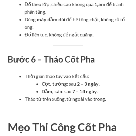
Đổ theo lớp, chiều cao không quá
1,5m
để tránh
phân tầng.
Dùng
máy đầm dùi
để bê tông chặt, không rỗ tổ
ong.
Đổ liên tục, không để ngắt quãng.
Bước 6 – Tháo Cốt Pha
Thời gian tháo tùy vào kết cấu:
Cột, tường
: sau
2 – 3 ngày
.
Dầm, sàn
: sau
7 – 14 ngày
.
Tháo từ trên xuống, từ ngoài vào trong.
Mẹo Thi Công Cốt Pha