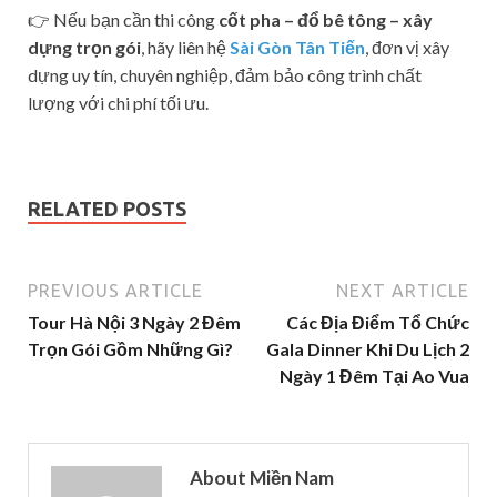
👉 Nếu bạn cần thi công
cốt pha – đổ bê tông – xây
dựng trọn gói
, hãy liên hệ
Sài Gòn Tân Tiến
, đơn vị xây
dựng uy tín, chuyên nghiệp, đảm bảo công trình chất
lượng với chi phí tối ưu.
RELATED POSTS
PREVIOUS ARTICLE
NEXT ARTICLE
Tour Hà Nội 3 Ngày 2 Đêm
Các Địa Điểm Tổ Chức
Trọn Gói Gồm Những Gì?
Gala Dinner Khi Du Lịch 2
Ngày 1 Đêm Tại Ao Vua
About Miền Nam