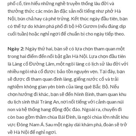
phố cổ, tìm hiểu những nghề truyền thống lâu đời và
thưởng thức các món ăn đặc sản nổi tiếng như phở Hà
Nội, bún chả hay cà phê trứng. Kết thúc ngày đầu tiên, bạn
có thể tự do khám phá phố đi bộ Hồ Gươm (nếu đúng dịp
cuối tuần) hoặc nghỉ ngơi để chuẩn bị cho ngày tiếp theo.
Ngày 2:
Ngày thứ hai, bạn sẽ có lựa chọn tham quan một
trong hai điểm đến nổi bật gần Hà Nội. Lựa chọn đầu tiên
là Làng cổ Đường Lâm, một ngôi làng có lịch sử lâu đời với
nhiều ngôi nhà cổ được bảo tồn nguyên vẹn. Tại đây, bạn
sẽ được đi tham quan đình làng, giếng nước cổ và trải
nghiệm không gian yên bình của làng quê Bắc Bộ. Nếu
chọn hướng đi khác, bạn sẽ đến Ninh Bình, tham quan khu
du lịch sinh thái Tràng An, nơi nổi tiếng với cảnh quan núi
non và hệ thống hang động độc đáo. Ngoài ra, chuyến đi
còn bao gồm thăm chùa Bái Đính, là ngôi chùa lớn nhất khu
vực Đông Nam Á. Sau một ngày dài khám phá, đoàn sẽ trở
về Hà Nội để nghỉ ngơi.