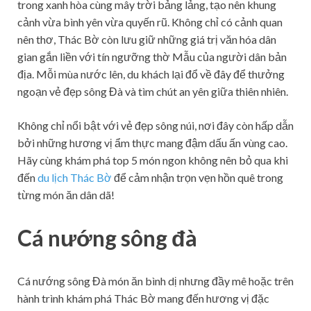
trong xanh hòa cùng mây trời bảng lảng, tạo nên khung
cảnh vừa bình yên vừa quyến rũ. Không chỉ có cảnh quan
nên thơ, Thác Bờ còn lưu giữ những giá trị văn hóa dân
gian gắn liền với tín ngưỡng thờ Mẫu của người dân bản
địa. Mỗi mùa nước lên, du khách lại đổ về đây để thưởng
ngoạn vẻ đẹp sông Đà và tìm chút an yên giữa thiên nhiên.
Không chỉ nổi bật với vẻ đẹp sông núi, nơi đây còn hấp dẫn
bởi những hương vị ẩm thực mang đậm dấu ấn vùng cao.
Hãy cùng khám phá top 5 món ngon không nên bỏ qua khi
đến
du lịch Thác Bờ
để cảm nhận trọn vẹn hồn quê trong
từng món ăn dân dã!
Cá nướng sông đà
Cá nướng sông Đà món ăn bình dị nhưng đầy mê hoặc trên
hành trình khám phá Thác Bờ mang đến hương vị đặc