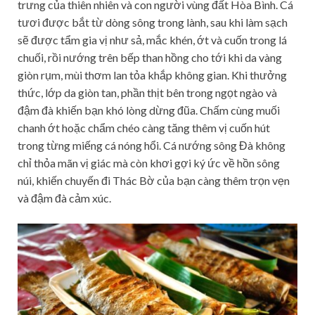
trưng của thiên nhiên và con người vùng đất Hòa Bình. Cá
tươi được bắt từ dòng sông trong lành, sau khi làm sạch
sẽ được tẩm gia vị như sả, mắc khén, ớt và cuốn trong lá
chuối, rồi nướng trên bếp than hồng cho tới khi da vàng
giòn rụm, mùi thơm lan tỏa khắp không gian. Khi thưởng
thức, lớp da giòn tan, phần thịt bên trong ngọt ngào và
đậm đà khiến bạn khó lòng dừng đũa. Chấm cùng muối
chanh ớt hoặc chẩm chéo càng tăng thêm vị cuốn hút
trong từng miếng cá nóng hổi. Cá nướng sông Đà không
chỉ thỏa mãn vị giác mà còn khơi gợi ký ức về hồn sông
núi, khiến chuyến đi Thác Bờ của bạn càng thêm trọn vẹn
và đậm đà cảm xúc.