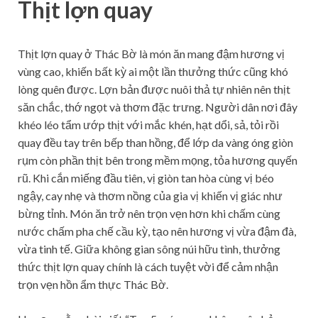
Thịt lợn quay
Thịt lợn quay ở Thác Bờ là món ăn mang đậm hương vị
vùng cao, khiến bất kỳ ai một lần thưởng thức cũng khó
lòng quên được. Lợn bản được nuôi thả tự nhiên nên thịt
săn chắc, thớ ngọt và thơm đặc trưng. Người dân nơi đây
khéo léo tẩm ướp thịt với mắc khén, hạt dổi, sả, tỏi rồi
quay đều tay trên bếp than hồng, để lớp da vàng óng giòn
rụm còn phần thịt bên trong mềm mọng, tỏa hương quyến
rũ. Khi cắn miếng đầu tiên, vị giòn tan hòa cùng vị béo
ngậy, cay nhẹ và thơm nồng của gia vị khiến vị giác như
bừng tỉnh. Món ăn trở nên trọn vẹn hơn khi chấm cùng
nước chấm pha chế cầu kỳ, tạo nên hương vị vừa đậm đà,
vừa tinh tế. Giữa không gian sông núi hữu tình, thưởng
thức thịt lợn quay chính là cách tuyệt vời để cảm nhận
trọn vẹn hồn ẩm thực Thác Bờ.