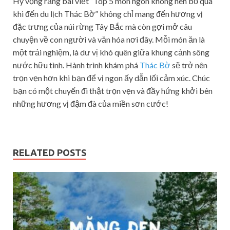
Hy vọng rằng bài viết “Top 5 món ngon không nên bỏ qua
khi đến du lịch Thác Bờ” không chỉ mang đến hương vị
đặc trưng của núi rừng Tây Bắc mà còn gợi mở câu
chuyện về con người và văn hóa nơi đây. Mỗi món ăn là
một trải nghiệm, là dư vị khó quên giữa khung cảnh sông
nước hữu tình. Hành trình khám phá
Thác Bờ
sẽ trở nên
trọn vẹn hơn khi bạn để vị ngon ấy dẫn lối cảm xúc. Chúc
bạn có một chuyến đi thật trọn vẹn và đầy hứng khởi bên
những hương vị đậm đà của miền sơn cước!
RELATED POSTS