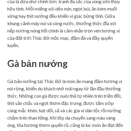
của lá dứa như chính bức tranh đa sắc của vùng sơn thủy
hữu tình. Mỗi miếng xôi dẻo mịn, ngọt bùi, ăn kèm muối
vừng hay thịt nướng đều khiến vị giác bừng tỉnh. Giữa
khung cảnh mây núi và sông nước, thưởng thức đĩa xôi
nếp nương nóng hổi chính là cảm nhận trọn vẹn hương vị
của đất trời Thác Bờ mộc mạc, đậm đà và đầy quyến
luyến.
Gà bản nướng
Gà bản nướng tại Thác Bờ là món ăn mang đậm hương vị
núi rừng, khiến du khách nhớ mãi ngay từ lần đầu thưởng
thức. Những con gà được nuôi thả tự nhiên trên triền đồi,
thịt săn chắc và ngọt thơm đặc trưng, được tẩm ướp
cùng mắc khén, hạt dổi, sả và các gia vị dân tộc rồi nướng
chậm trên than hồng. Khi lớp da chuyển sang màu vàng
óng, tỏa hương thơm quyến rũ, cũng là lúc món ăn đạt đến