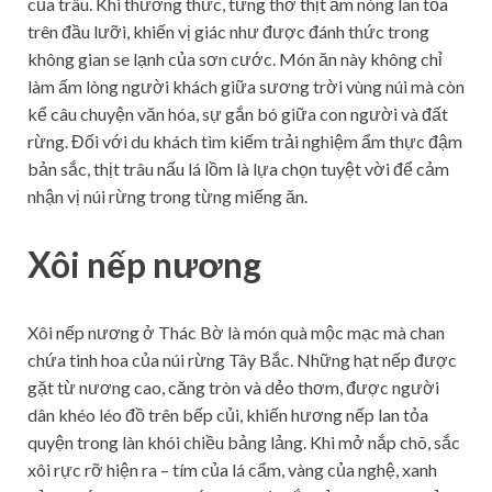
của trâu. Khi thưởng thức, từng thớ thịt ấm nóng lan tỏa
trên đầu lưỡi, khiến vị giác như được đánh thức trong
không gian se lạnh của sơn cước. Món ăn này không chỉ
làm ấm lòng người khách giữa sương trời vùng núi mà còn
kể câu chuyện văn hóa, sự gắn bó giữa con người và đất
rừng. Đối với du khách tìm kiếm trải nghiệm ẩm thực đậm
bản sắc, thịt trâu nấu lá lồm là lựa chọn tuyệt vời để cảm
nhận vị núi rừng trong từng miếng ăn.
Xôi nếp nương
Xôi nếp nương ở Thác Bờ là món quà mộc mạc mà chan
chứa tinh hoa của núi rừng Tây Bắc. Những hạt nếp được
gặt từ nương cao, căng tròn và dẻo thơm, được người
dân khéo léo đồ trên bếp củi, khiến hương nếp lan tỏa
quyện trong làn khói chiều bảng lảng. Khi mở nắp chõ, sắc
xôi rực rỡ hiện ra – tím của lá cẩm, vàng của nghệ, xanh