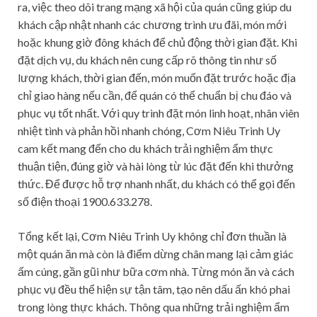
ra, việc theo dõi trang mạng xã hội của quán cũng giúp du
khách cập nhật nhanh các chương trình ưu đãi, món mới
hoặc khung giờ đông khách để chủ động thời gian đặt. Khi
đặt dịch vụ, du khách nên cung cấp rõ thông tin như số
lượng khách, thời gian đến, món muốn đặt trước hoặc địa
chỉ giao hàng nếu cần, để quán có thể chuẩn bị chu đáo và
phục vụ tốt nhất. Với quy trình đặt món linh hoạt, nhân viên
nhiệt tình và phản hồi nhanh chóng, Cơm Niêu Trinh Uy
cam kết mang đến cho du khách trải nghiệm ẩm thực
thuận tiện, đúng giờ và hài lòng từ lúc đặt đến khi thưởng
thức. Để được hỗ trợ nhanh nhất, du khách có thể gọi đến
số điện thoại 1900.633.278.
Tổng kết lại, Cơm Niêu Trinh Uy không chỉ đơn thuần là
một quán ăn mà còn là điểm dừng chân mang lại cảm giác
ấm cúng, gần gũi như bữa cơm nhà. Từng món ăn và cách
phục vụ đều thể hiện sự tận tâm, tạo nên dấu ấn khó phai
trong lòng thực khách. Thông qua những trải nghiệm ẩm