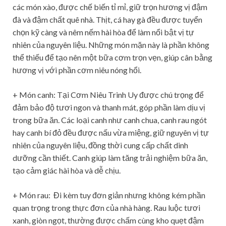
các món xào, được chế biến tỉ mỉ, giữ trọn hương vị đậm
đà và đậm chất quê nhà. Thịt, cá hay gà đều được tuyển
chọn kỹ càng và nêm nếm hài hòa để làm nổi bật vị tự
nhiên của nguyên liệu. Những món mặn này là phần không
thể thiếu để tạo nên một bữa cơm trọn vẹn, giúp cân bằng
hương vị với phần cơm niêu nóng hổi.
+ Món canh: Tại Cơm Niêu Trinh Uy được chú trọng để
đảm bảo độ tươi ngon và thanh mát, góp phần làm dịu vị
trong bữa ăn. Các loại canh như canh chua, canh rau ngót
hay canh bí đỏ đều được nấu vừa miệng, giữ nguyên vị tự
nhiên của nguyên liệu, đồng thời cung cấp chất dinh
dưỡng cần thiết. Canh giúp làm tăng trải nghiệm bữa ăn,
tạo cảm giác hài hòa và dễ chịu.
+ Món rau: Đi kèm tuy đơn giản nhưng không kém phần
quan trọng trong thực đơn của nhà hàng. Rau luộc tươi
xanh, giòn ngọt, thường được chấm cùng kho quẹt đậm