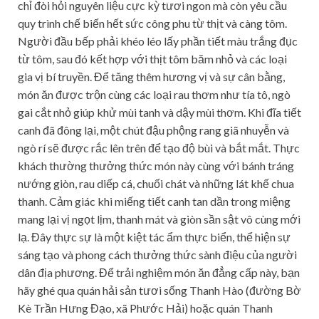
chỉ đòi hỏi nguyên liệu cực kỳ tươi ngon mà còn yêu cầu
quy trình chế biến hết sức công phu từ thịt và càng tôm.
Người đầu bếp phải khéo léo lấy phần tiết màu trắng đục
từ tôm, sau đó kết hợp với thịt tôm băm nhỏ và các loại
gia vị bí truyền. Để tăng thêm hương vị và sự cân bằng,
món ăn được trộn cùng các loại rau thơm như tía tô, ngò
gai cắt nhỏ giúp khử mùi tanh và dậy mùi thơm. Khi đĩa tiết
canh đã đông lại, một chút đậu phộng rang giã nhuyễn và
ngò rí sẽ được rắc lên trên để tạo độ bùi và bắt mắt. Thực
khách thường thưởng thức món này cùng với bánh tráng
nướng giòn, rau diếp cá, chuối chát và những lát khế chua
thanh. Cảm giác khi miếng tiết canh tan dần trong miệng
mang lại vị ngọt lịm, thanh mát và giòn sần sật vô cùng mới
lạ. Đây thực sự là một kiệt tác ẩm thực biển, thể hiện sự
sáng tạo và phong cách thưởng thức sành điệu của người
dân địa phương. Để trải nghiệm món ăn đẳng cấp này, bạn
hãy ghé qua quán hải sản tươi sống Thanh Hào (đường Bờ
Kè Trần Hưng Đạo, xã Phước Hải) hoặc quán Thanh