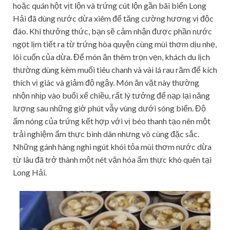
hoặc quán hột vịt lộn và trứng cút lộn gần bãi biển Long
Hải đã dùng nước dừa xiêm để tăng cường hương vị độc
đáo. Khi thưởng thức, bạn sẽ cảm nhận được phần nước
ngọt lịm tiết ra từ trứng hòa quyện cùng mùi thơm dịu nhẹ,
lôi cuốn của dừa. Để món ăn thêm trọn vẹn, khách du lịch
thường dùng kèm muối tiêu chanh và vài lá rau răm để kích
thích vị giác và giảm độ ngậy. Món ăn vặt này thường
nhộn nhịp vào buổi xế chiều, rất lý tưởng để nạp lại năng
lượng sau những giờ phút vẫy vùng dưới sóng biển. Độ
ấm nóng của trứng kết hợp với vị béo thanh tạo nên một
trải nghiệm ẩm thực bình dân nhưng vô cùng đặc sắc.
Những gánh hàng nghi ngút khói tỏa mùi thơm nước dừa
từ lâu đã trở thành một nét văn hóa ẩm thực khó quên tại
Long Hải.