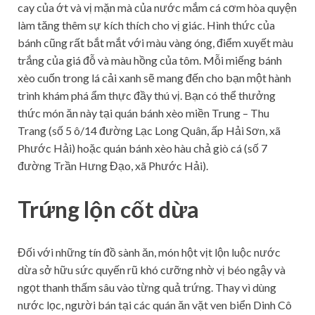
cay của ớt và vị mặn mà của nước mắm cá cơm hòa quyện
làm tăng thêm sự kích thích cho vị giác. Hình thức của
bánh cũng rất bắt mắt với màu vàng óng, điểm xuyết màu
trắng của giá đỗ và màu hồng của tôm. Mỗi miếng bánh
xèo cuốn trong lá cải xanh sẽ mang đến cho bạn một hành
trình khám phá ẩm thực đầy thú vị. Bạn có thể thưởng
thức món ăn này tại quán bánh xèo miền Trung – Thu
Trang (số 5 ô/14 đường Lạc Long Quân, ấp Hải Sơn, xã
Phước Hải) hoặc quán bánh xèo hàu chả giò cá (số 7
đường Trần Hưng Đạo, xã Phước Hải).
Trứng lộn cốt dừa
Đối với những tín đồ sành ăn, món hột vịt lộn luộc nước
dừa sở hữu sức quyến rũ khó cưỡng nhờ vị béo ngậy và
ngọt thanh thấm sâu vào từng quả trứng. Thay vì dùng
nước lọc, người bán tại các quán ăn vặt ven biển Dinh Cô