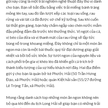
gỏi này cũng là một trải nghiệm nghệ thuật đầy thú vị dành
cho bạn. Bạn sẽ bắt đầu bằng việc trải miếng bánh tráng
mỏng lên tay, sau đó lần lượt xếp các loại rau sống, rau
rừng và vài lát cá đã được sơ chế kỹ lưỡng. Sau khi cuốn
lại thật gọn gàng, bạn hãy chấm ngập vào chén nước mắm
đậu phộng đậm đà trước khi thưởng thức. Vị ngọt của cá,
vị béo của dừa và vị thanh mát của rau rừng sẽ lập tức
bùng nổ trong khoang miệng. Đây không chỉ là một món ăn
ngon mà còn là một bài thuốc quý từ đại dương giúp giải
nhiệt và bồi bổ sức khỏe. Sự tươi ngon của nguyên liệu và
cách phối trộn gia vị khéo léo đã khiến gỏi cá trích trở
thành biểu tượng của sự hiếu khách nơi đây. Hai địa điểm
gợi ý cho bạn là quán bờ kè Phước Hải (50 Trần Hưng
Đạo, xã Phước Hải) hoặc quán Kiệt hải sản (55/27 đường
Lê Trọng Tấn, xã Phước Hải).
Mong rằng danh sách top những món ăn ngon không nên
bỏ qua khi đến du lịch Long Hải sẽ giúp bạn có những trải