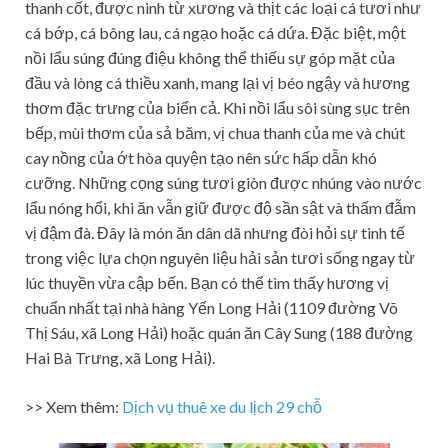
thanh cốt, được ninh từ xương và thịt các loại cá tươi như
cá bớp, cá bông lau, cá ngạo hoặc cá dứa. Đặc biệt, một
nồi lẩu súng đúng điệu không thể thiếu sự góp mặt của
đầu và lòng cá thiều xanh, mang lại vị béo ngậy và hương
thơm đặc trưng của biển cả. Khi nồi lẩu sôi sùng sục trên
bếp, mùi thơm của sả băm, vị chua thanh của me và chút
cay nồng của ớt hòa quyện tạo nên sức hấp dẫn khó
cưỡng. Những cọng súng tươi giòn được nhúng vào nước
lẩu nóng hổi, khi ăn vẫn giữ được độ sần sật và thấm đẫm
vị đậm đà. Đây là món ăn dân dã nhưng đòi hỏi sự tinh tế
trong việc lựa chọn nguyên liệu hải sản tươi sống ngay từ
lúc thuyền vừa cập bến. Bạn có thể tìm thấy hương vị
chuẩn nhất tại nhà hàng Yến Long Hải (1109 đường Võ
Thị Sáu, xã Long Hải) hoặc quán ăn Cây Sung (188 đường
Hai Bà Trưng, xã Long Hải).
>> Xem thêm:
Dịch vụ thuê xe du lịch 29 chỗ