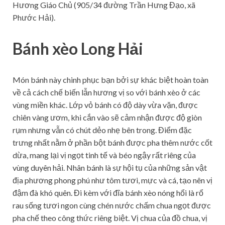
Hương Giáo Chủ (905/34 đường Trần Hưng Đạo, xã
Phước Hải).
Bánh xèo Long Hải
Món bánh này chinh phục bạn bởi sự khác biệt hoàn toàn
về cả cách chế biến lẫn hương vị so với bánh xèo ở các
vùng miền khác. Lớp vỏ bánh có độ dày vừa vặn, được
chiên vàng ươm, khi cắn vào sẽ cảm nhận được độ giòn
rụm nhưng vẫn có chút dẻo nhẹ bên trong. Điểm đặc
trưng nhất nằm ở phần bột bánh được pha thêm nước cốt
dừa, mang lại vị ngọt tinh tế và béo ngậy rất riêng của
vùng duyên hải. Nhân bánh là sự hội tụ của những sản vật
địa phương phong phú như tôm tươi, mực và cá, tạo nên vị
đậm đà khó quên. Đi kèm với đĩa bánh xèo nóng hổi là rổ
rau sống tươi ngon cùng chén nước chấm chua ngọt được
pha chế theo công thức riêng biệt. Vị chua của đồ chua, vị