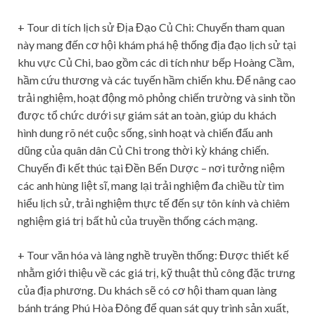
+ Tour di tích lịch sử Địa Đạo Củ Chi: Chuyến tham quan
này mang đến cơ hội khám phá hệ thống địa đạo lịch sử tại
khu vực Củ Chi, bao gồm các di tích như bếp Hoàng Cầm,
hầm cứu thương và các tuyến hầm chiến khu. Để nâng cao
trải nghiệm, hoạt động mô phỏng chiến trường và sinh tồn
được tổ chức dưới sự giám sát an toàn, giúp du khách
hình dung rõ nét cuộc sống, sinh hoạt và chiến đấu anh
dũng của quân dân Củ Chi trong thời kỳ kháng chiến.
Chuyến đi kết thúc tại Đền Bến Dược – nơi tưởng niệm
các anh hùng liệt sĩ, mang lại trải nghiệm đa chiều từ tìm
hiểu lịch sử, trải nghiệm thực tế đến sự tôn kính và chiêm
nghiệm giá trị bất hủ của truyền thống cách mạng.
+ Tour văn hóa và làng nghề truyền thống: Được thiết kế
nhằm giới thiệu về các giá trị, kỹ thuật thủ công đặc trưng
của địa phương. Du khách sẽ có cơ hội tham quan làng
bánh tráng Phú Hòa Đông để quan sát quy trình sản xuất,