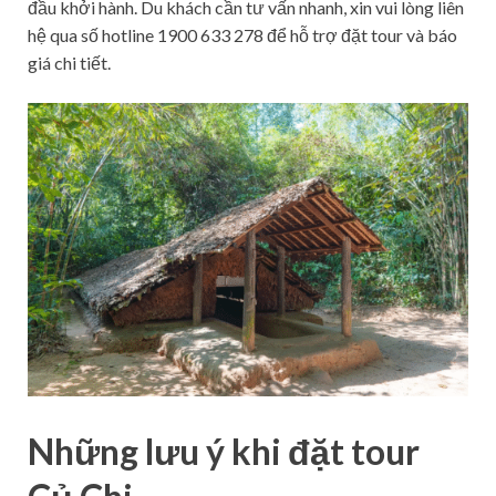
đầu khởi hành. Du khách cần tư vấn nhanh, xin vui lòng liên
hệ qua số hotline 1900 633 278 để hỗ trợ đặt tour và báo
giá chi tiết.
Những lưu ý khi đặt tour