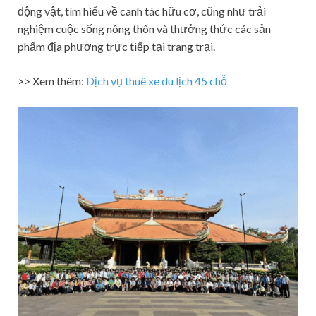
động vật, tìm hiểu về canh tác hữu cơ, cũng như trải
nghiệm cuộc sống nông thôn và thưởng thức các sản
phẩm địa phương trực tiếp tại trang trại.
>> Xem thêm:
Dịch vụ thuê xe du lịch 45 chỗ