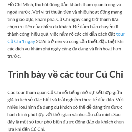
Hồ Chí Minh, thu hút đông đảo khách tham quan trong và
ngoài nước. Với vị trí thuận tiện và nhiều hoạt động mang
tính giáo dục, khám phá, Củ Chi ngày càng trở thành lựa
chọn ưu tiên của nhiều du khách. Để đảm bảo chuyến đi
thành công, hiệu quả, việc nắm rõ các chỉ dẫn cách đặt
tour
Củ Chi 1 ngày
2026 trở nên vô cùng cần thiết, đặc biệt khi
các dịch vụ khám phá ngày càng đa dạng và linh hoạt hơn
trước.
Trình bày về các tour Củ Chi
Các tour tham quan Củ Chi nổi tiếng nhờ sự kết hợp giữa
giá trị lịch sử đặc biệt và trải nghiệm thực tế độc đáo. Với
nhiều loại hình đa dạng du khách có thể dễ dàng tìm được
hành trình phù hợp với thời gian và nhu cầu của mình. Sau
đây là một số tour phổ biến được đông đảo du khách chọn
lựa khi đến Củ Chi.