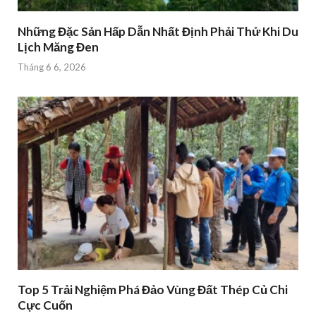
Những Đặc Sản Hấp Dẫn Nhất Định Phải Thử Khi Du
Lịch Măng Đen
Tháng 6 6, 2026
Top 5 Trải Nghiệm Phá Đảo Vùng Đất Thép Củ Chi
Cực Cuốn