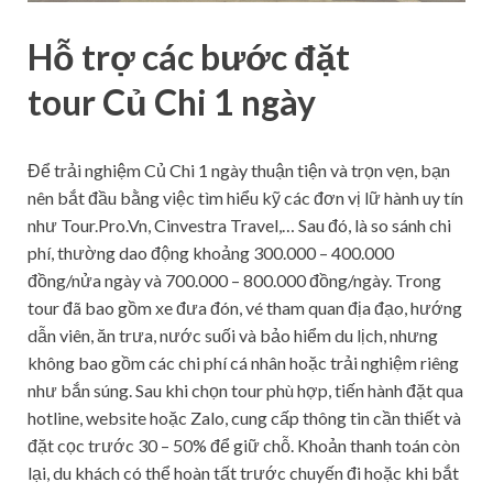
Hỗ trợ các bước đặt
tour Củ Chi 1 ngày
Để trải nghiệm Củ Chi 1 ngày thuận tiện và trọn vẹn, bạn
nên bắt đầu bằng việc tìm hiểu kỹ các đơn vị lữ hành uy tín
như Tour.Pro.Vn, Cinvestra Travel,… Sau đó, là so sánh chi
phí, thường dao động khoảng 300.000 – 400.000
đồng/nửa ngày và 700.000 – 800.000 đồng/ngày. Trong
tour đã bao gồm xe đưa đón, vé tham quan địa đạo, hướng
dẫn viên, ăn trưa, nước suối và bảo hiểm du lịch, nhưng
không bao gồm các chi phí cá nhân hoặc trải nghiệm riêng
như bắn súng. Sau khi chọn tour phù hợp, tiến hành đặt qua
hotline, website hoặc Zalo, cung cấp thông tin cần thiết và
đặt cọc trước 30 – 50% để giữ chỗ. Khoản thanh toán còn
lại, du khách có thể hoàn tất trước chuyến đi hoặc khi bắt