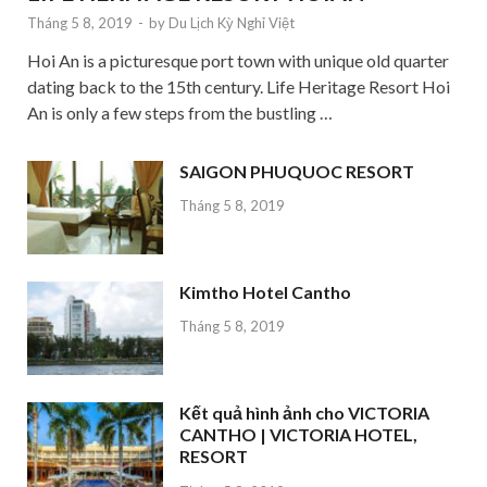
Tháng 5 8, 2019
-
by
Du Lịch Kỳ Nghỉ Việt
Hoi An is a picturesque port town with unique old quarter
dating back to the 15th century. Life Heritage Resort Hoi
An is only a few steps from the bustling …
SAIGON PHUQUOC RESORT
Tháng 5 8, 2019
Kimtho Hotel Cantho
Tháng 5 8, 2019
Kết quả hình ảnh cho VICTORIA
CANTHO | VICTORIA HOTEL,
RESORT