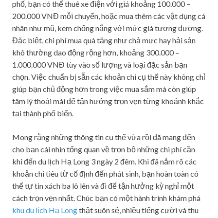
phố, bạn có thể thuê xe điện với giá khoảng 100.000 –
200.000 VNĐ mỗi chuyến, hoặc mua thêm các vật dụng cá
nhân như mũ, kem chống nắng với mức giá tương đương.
Đặc biệt, chi phí mua quà tặng như chả mực hay hải sản
khô thường dao động rộng hơn, khoảng 300.000 –
1.000.000 VNĐ tùy vào số lượng và loại đặc sản bạn
chọn. Việc chuẩn bị sẵn các khoản chi cụ thể này không chỉ
giúp bạn chủ động hơn trong việc mua sắm mà còn giúp
tâm lý thoải mái để tận hưởng trọn vẹn từng khoảnh khắc
tại thành phố biển.
Mong rằng những thông tin cụ thể vừa rồi đã mang đến
cho bạn cái nhìn tổng quan về trọn bộ những chi phí cần
khi đến du lịch Hạ Long 3 ngày 2 đêm. Khi đã nắm rõ các
khoản chi tiêu từ cố định đến phát sinh, bạn hoàn toàn có
thể tự tin xách ba lô lên và đi để tận hưởng kỳ nghỉ một
cách trọn vẹn nhất. Chúc bạn có một hành trình khám phá
khu du lịch Hạ Long
thật suôn sẻ, nhiều tiếng cười và thu