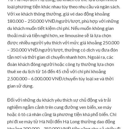
loại phương tiện khác nhau tùy theo nhu cầu và ngân sách.
Với xe khách thông thường, giá vé dao động khoảng
180.000 – 250.000 VNĐ/người/lượt, phù hợp với những
du khách muốn tiết kiệm chi phí. Nếu muốn không gian
thoải mái và tiện nghi hơn, xe limousine sẽ là lựa chọn
được nhiều người yêu thích với mức giá khoảng 250.000
– 350.000 VNĐ/người/lượt, thường có dịch vụ đưa đón
tận nơi và thời gian di chuyển nhanh hơn. Ngoài ra, các
đoàn khách đông người hoặc công ty thường lựa chọn
thuê xe du lịch từ 16 đến 45 chỗ với chi phí khoảng
2.500.000 – 6.000.000 VNĐ/chuyến tùy loại xe và thời
gian sử dụng.
Đối với những du khách yêu thích sự chủ động và trải
nghiệm ngắm cảnh trên cung đường ven biển, xe máy
hoặc ô tô cá nhân cũng là phương tiện khá phổ biến. Chi
phí đi xe máy từ Hà Nội đến Hạ Long thường dao động
khoảng 200.000 – 350.000 VNĐ tiền xăng cho cả chiều đi