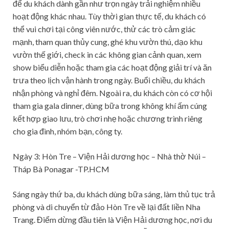
để du khách dành gần như trọn ngày trải nghiệm nhiều
hoạt động khác nhau. Tùy thời gian thực tế, du khách có
thể vui chơi tại công viên nước, thử các trò cảm giác
mạnh, tham quan thủy cung, ghé khu vườn thú, dạo khu
vườn thế giới, check in các không gian cảnh quan, xem
show biểu diễn hoặc tham gia các hoạt động giải trí và ăn
trưa theo lịch vận hành trong ngày. Buổi chiều, du khách
nhận phòng và nghỉ đêm. Ngoài ra, du khách còn có cơ hội
tham gia gala dinner, dùng bữa trong không khí ấm cúng
kết hợp giao lưu, trò chơi nhẹ hoặc chương trình riêng
cho gia đình, nhóm bạn, công ty.
Ngày 3: Hòn Tre – Viện Hải dương học – Nhà thờ Núi –
Tháp Bà Ponagar -TP.HCM
Sáng ngày thứ ba, du khách dùng bữa sáng, làm thủ tục trả
phòng và di chuyển từ đảo Hòn Tre về lại đất liền Nha
Trang. Điểm dừng đầu tiên là Viện Hải dương học, nơi du