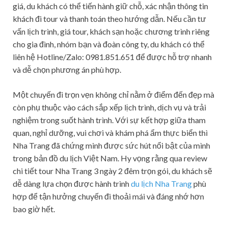
giá, du khách có thể tiến hành giữ chỗ, xác nhận thông tin
khách đi tour và thanh toán theo hướng dẫn. Nếu cần tư
vấn lịch trình, giá tour, khách sạn hoặc chương trình riêng
cho gia đình, nhóm bạn và đoàn công ty, du khách có thể
liên hệ Hotline/Zalo: 0981.851.651 để được hỗ trợ nhanh
và dễ chọn phương án phù hợp.
Một chuyến đi trọn vẹn không chỉ nằm ở điểm đến đẹp mà
còn phụ thuộc vào cách sắp xếp lịch trình, dịch vụ và trải
nghiệm trong suốt hành trình. Với sự kết hợp giữa tham
quan, nghỉ dưỡng, vui chơi và khám phá ẩm thực biển thì
Nha Trang đã chứng minh được sức hút nổi bật của mình
trong bản đồ du lịch Việt Nam. Hy vọng rằng qua review
chi tiết tour Nha Trang 3 ngày 2 đêm trọn gói, du khách sẽ
dễ dàng lựa chọn được hành trình
du lịch Nha Trang
phù
hợp để tận hưởng chuyến đi thoải mái và đáng nhớ hơn
bao giờ hết.