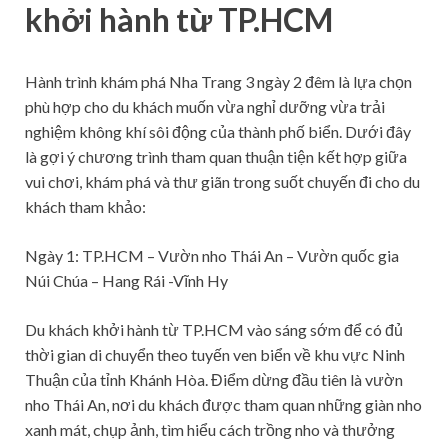
khởi hành từ TP.HCM
Hành trình khám phá Nha Trang 3 ngày 2 đêm là lựa chọn
phù hợp cho du khách muốn vừa nghỉ dưỡng vừa trải
nghiệm không khí sôi động của thành phố biển. Dưới đây
là gợi ý chương trình tham quan thuận tiện kết hợp giữa
vui chơi, khám phá và thư giãn trong suốt chuyến đi cho du
khách tham khảo:
Ngày 1: TP.HCM – Vườn nho Thái An – Vườn quốc gia
Núi Chúa – Hang Rái -Vĩnh Hy
Du khách khởi hành từ TP.HCM vào sáng sớm để có đủ
thời gian di chuyển theo tuyến ven biển về khu vực Ninh
Thuận của tỉnh Khánh Hòa. Điểm dừng đầu tiên là vườn
nho Thái An, nơi du khách được tham quan những giàn nho
xanh mát, chụp ảnh, tìm hiểu cách trồng nho và thưởng