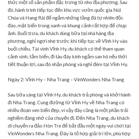
thức một số sản phẩm đặc trưng từ nho địa phương. Sau
đó, hành trình tiếp tục đến khu vực vườn quốc gia Núi
Chúa và Hang Rái để ngắm những tầng đá tự nhiên độc
đáo, mặt biển trong xanh và khung cảnh rất hợp để chụp
ảnh. Buổi trưa, du khách dùng bữa tại nhà hàng địa
phương, nghỉ ngơi nhẹ trước khi tiếp tục về Vĩnh Hy vào
buổi chiều. Tại vịnh Vĩnh Hy, du khách có thể tham quan
cảnh vịnh, tắm biển, đi tàu đáy kính ngắm san hô nếu thời
tiết thuận lợi, sau đó nhận phòng và nghỉ đêm tại Vĩnh Hy.
Ngày 2: Vĩnh Hy – Nha Trang – VinWonders Nha Trang
Sau bữa sáng tại Vĩnh Hy, du khách trả phòng và khởi hành
đi Nha Trang. Cung đường từ Vĩnh Hy về Nha Trang có
nhiều đoạn ven biển đẹp, vì vậy đây cũng là một phần trải
nghiệm đáng nhớ của chuyến đi. Đến Nha Trang, du khách
di chuyển ra đảo Hòn Tre để bắt đầu một ngày vui chơi tại
VinWonders Nha Trang. Đây là tổ hợp giải trí lớn, phù hợp