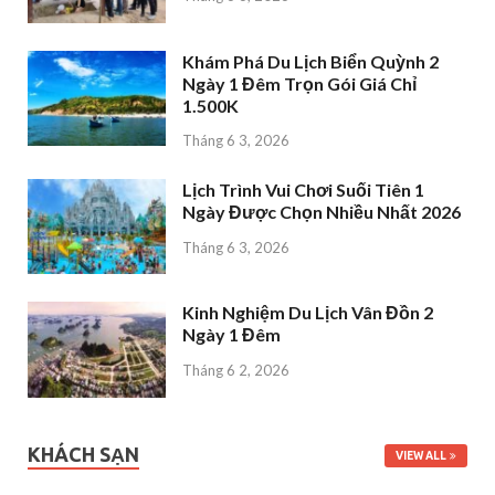
Khám Phá Du Lịch Biển Quỳnh 2
Ngày 1 Đêm Trọn Gói Giá Chỉ
1.500K
Tháng 6 3, 2026
Lịch Trình Vui Chơi Suối Tiên 1
Ngày Được Chọn Nhiều Nhất 2026
Tháng 6 3, 2026
Kinh Nghiệm Du Lịch Vân Đồn 2
Ngày 1 Đêm
Tháng 6 2, 2026
KHÁCH SẠN
VIEW ALL