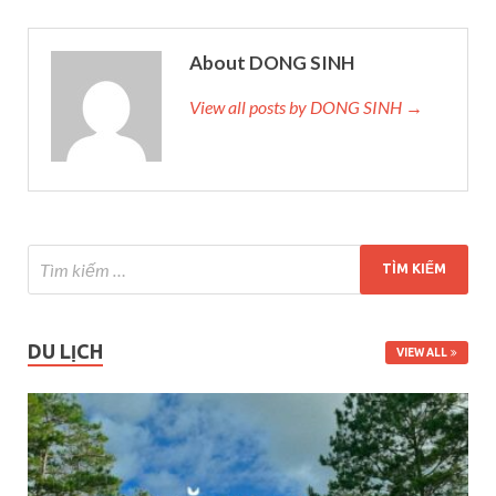
About DONG SINH
View all posts by DONG SINH →
DU LỊCH
VIEW ALL