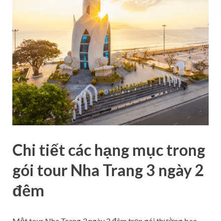
Chi tiết các hạng mục trong
gói tour Nha Trang 3 ngày 2
đêm
Một tour Nha Trang 3 ngày 2 đêm trọn gói thường bao