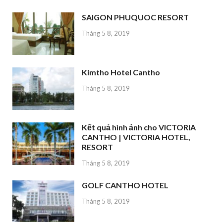
SAIGON PHUQUOC RESORT
Tháng 5 8, 2019
Kimtho Hotel Cantho
Tháng 5 8, 2019
Kết quả hình ảnh cho VICTORIA
CANTHO | VICTORIA HOTEL,
RESORT
Tháng 5 8, 2019
GOLF CANTHO HOTEL
Tháng 5 8, 2019