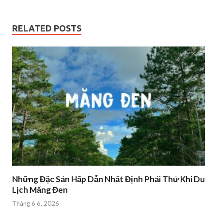
RELATED POSTS
Những Đặc Sản Hấp Dẫn Nhất Định Phải Thử Khi Du
Lịch Măng Đen
Tháng 6 6, 2026