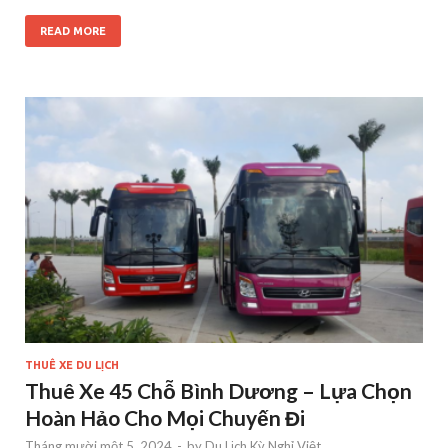
READ MORE
THUÊ XE DU LỊCH
Thuê Xe 45 Chỗ Bình Dương – Lựa Chọn
Hoàn Hảo Cho Mọi Chuyến Đi
Tháng mười một 5, 2024
-
by
Du Lịch Kỳ Nghỉ Việt