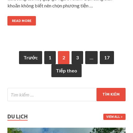
khoăn không biết nên chọn phương tiện …
READ MORE
Trước
1
2
3
…
17
Tiếp theo
DU LỊCH
VIEW ALL