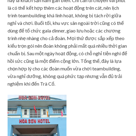
hay là khách sạn nằm gần biển. Chỉ cần di chuyển vài phút
là có thể kết hợp thêm các hoạt động trên cát, nên lịch
trình teambuilding khá linh hoạt, không bị tách rời giữa
nghỉ và chơi. Buổi tối, khu vực sân ngoài trời cũng có thể
dùng để tổ chức gala dinner, giao lưu hoặc các chương
trình nhẹ nhàng cho cả đoàn. Mọi thứ được sắp xếp theo
kiểu trọn gói nên đoàn không phải mất quá nhiều thời gian
chuẩn bị. Sau một ngày hoạt động, có chỗ nghỉ tiện nghi để
hồi sức cũng là một điểm cộng lớn. Tổng thể, đây là lựa
chọn hợp lý cho các đoàn muốn vừa chơi teambuilding,
vừa nghỉ dưỡng, không quá phức tạp nhưng vẫn đủ trải
nghiệm khi đến Trà Cổ.