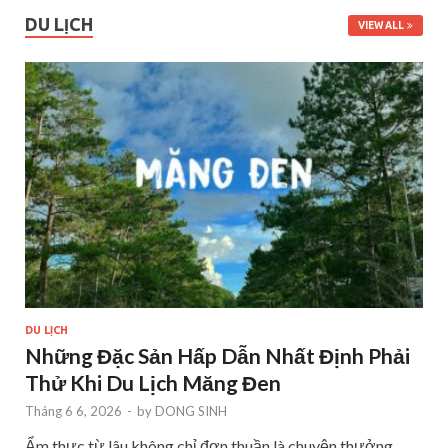
DU LỊCH
VIEW ALL
DU LỊCH
Những Đặc Sản Hấp Dẫn Nhất Định Phải
Thử Khi Du Lịch Măng Đen
Tháng 6 6, 2026
-
by
DONG SINH
Ẩm thực từ lâu không chỉ đơn thuần là chuyện thưởng