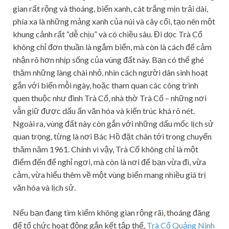
gian rất rộng và thoáng, biển xanh, cát trắng mịn trải dài,
phía xa là những mảng xanh của núi và cây cối, tạo nên một
khung cảnh rất “dễ chịu” và có chiều sâu. Đi dọc Trà Cổ
không chỉ đơn thuần là ngắm biển, mà còn là cách để cảm
nhận rõ hơn nhịp sống của vùng đất này. Bạn có thể ghé
thăm những làng chài nhỏ, nhìn cách người dân sinh hoạt
gắn với biển mỗi ngày, hoặc tham quan các công trình
quen thuộc như đình Trà Cổ, nhà thờ Trà Cổ – những nơi
vẫn giữ được dấu ấn văn hóa và kiến trúc khá rõ nét.
Ngoài ra, vùng đất này còn gắn với những dấu mốc lịch sử
quan trọng, từng là nơi Bác Hồ đặt chân tới trong chuyến
thăm năm 1961. Chính vì vậy, Trà Cổ không chỉ là một
điểm đến để nghỉ ngơi, mà còn là nơi để bạn vừa đi, vừa
cảm, vừa hiểu thêm về một vùng biển mang nhiều giá trị
văn hóa và lịch sử.
Nếu bạn đang tìm kiếm không gian rộng rãi, thoáng đãng
để tổ chức hoạt động gắn kết tập thể,
Trà Cổ Quảng Ninh