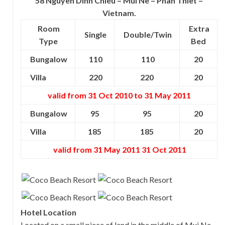
58 Nguyen Dinh Chieu – Mui Ne – Phan Thiet –
Vietnam.
Room
Extra
Single
Double/Twin
Type
Bed
Bungalow
110
110
20
Villa
22
0
22
0
20
valid from 31 Oct 2010 to 31 May 2011
Bungalow
95
95
20
Villa
1
85
1
85
20
valid from 31 May 2011 31 Oct 2011
Hotel Location
Located on a small piece of land in the middle of Mui Ne