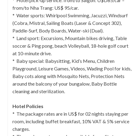
* Hotel pick-up service: from/to Saigon: U$D85/car –
from/to Nha Trang: US$ 95/car.
* Water sports: Whirlpool Swimming, Jacuzzi, Windsurf
(Cobra, Mistral, Sailing Boats (Laser & Concept 302),
Paddle-Surf, Body Boards, Water-ski (Dual).
* Land sport: Excursions, Mountain bikes driving, Table
soccer & Ping pong, beach Volleyball, 18-hole golf court
at 10-minute drive.
* Baby special: Babysitting, Kid’s Menu, Children
Playground, Leisure Games, Videos, Wading Pool for kids,
Baby cots along with Mosquito Nets, Protection Nets
around the balcony of your bungalow, Baby Bottle
cleaning and sterilization.
Hotel Policies
* The package rates are in US$ for 02 nights staying per
room, including buffet breakfast, 10% VAT & 5% service
charges.