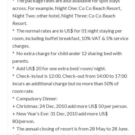
* The package rates are also available for split stays
across. For example, Night One: Co Co Beach Resort,
Night Two: other hotel, Night Three: Co Co Beach
Resort.
* The normal rates are in US$ for 01 night staying per
room, including buffet breakfast, 10% VAT & 5% service
charges.
* No extra charge for child under 12 sharing bed with
parents.
* Add US$ 20 for one extra bed/ room/ night.
* Check-in/out is 12:00. Check-out from 14:00 to 17:00
incurs an additional charge but no more than 50% of
room rate.
* Compulsory Dinner:
+ Christmas: 24 Dec, 2010 add more US$ 50 per person.
+ New Year’s Eve: 31 Dec, 2010 add more US$
80/person.
* The annual closing of resort is from 28 May to 28 June.