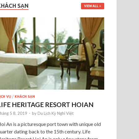
KHÁCH SẠN
VIEW ALL
ỊCH VỤ
/
KHÁCH SẠN
LIFE HERITAGE RESORT HOIAN
háng 5 8, 2019
-
by
Du Lịch Kỳ Nghỉ Việt
oi An is a picturesque port town with unique old
uarter dating back to the 15th century. Life
eritage Resort Hoi An is only a few steps from