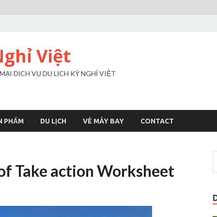
Nghỉ Việt
I DỊCH VỤ DU LỊCH KỲ NGHỈ VIỆT
N PHẨM
DU LỊCH
VÉ MÁY BAY
CONTACT
 of Take action Worksheet