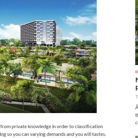
D
T
Ẩ
t
c
from private knowledge in order to classification
ing so you can varying demands and you will tastes.