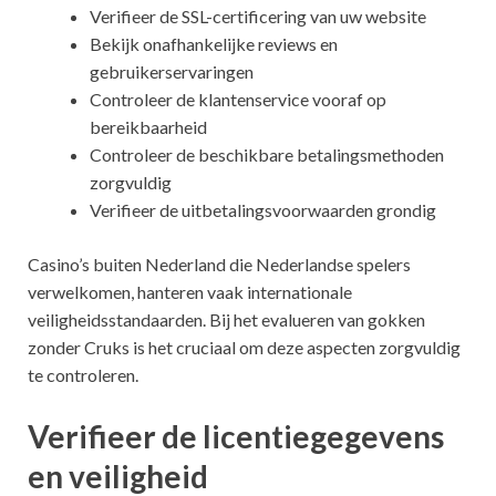
Verifieer de SSL-certificering van uw website
Bekijk onafhankelijke reviews en
gebruikerservaringen
Controleer de klantenservice vooraf op
bereikbaarheid
Controleer de beschikbare betalingsmethoden
zorgvuldig
Verifieer de uitbetalingsvoorwaarden grondig
Casino’s buiten Nederland die Nederlandse spelers
verwelkomen, hanteren vaak internationale
veiligheidsstandaarden. Bij het evalueren van gokken
zonder Cruks is het cruciaal om deze aspecten zorgvuldig
te controleren.
Verifieer de licentiegegevens
en veiligheid