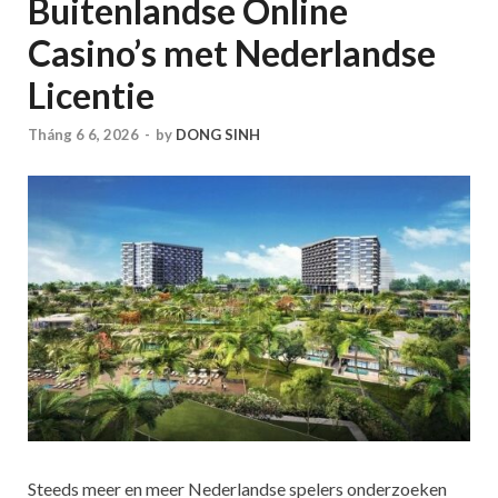
Buitenlandse Online
Casino’s met Nederlandse
Licentie
Tháng 6 6, 2026
-
by
DONG SINH
Steeds meer en meer Nederlandse spelers onderzoeken