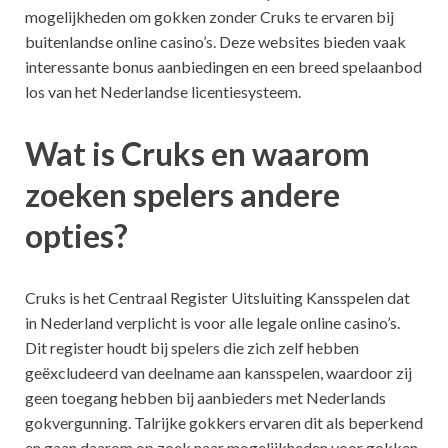
mogelijkheden om gokken zonder Cruks te ervaren bij
buitenlandse online casino’s. Deze websites bieden vaak
interessante bonus aanbiedingen en een breed spelaanbod
los van het Nederlandse licentiesysteem.
Wat is Cruks en waarom
zoeken spelers andere
opties?
Cruks is het Centraal Register Uitsluiting Kansspelen dat
in Nederland verplicht is voor alle legale online casino’s.
Dit register houdt bij spelers die zich zelf hebben
geëxcludeerd van deelname aan kansspelen, waardoor zij
geen toegang hebben bij aanbieders met Nederlands
gokvergunning. Talrijke gokkers ervaren dit als beperkend
en gaan daarom op zoek naar mogelijkheden voor gokken