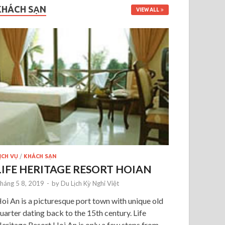
KHÁCH SẠN
VIEW ALL
ỊCH VỤ
/
KHÁCH SẠN
LIFE HERITAGE RESORT HOIAN
háng 5 8, 2019
-
by
Du Lịch Kỳ Nghỉ Việt
oi An is a picturesque port town with unique old
uarter dating back to the 15th century. Life
eritage Resort Hoi An is only a few steps from