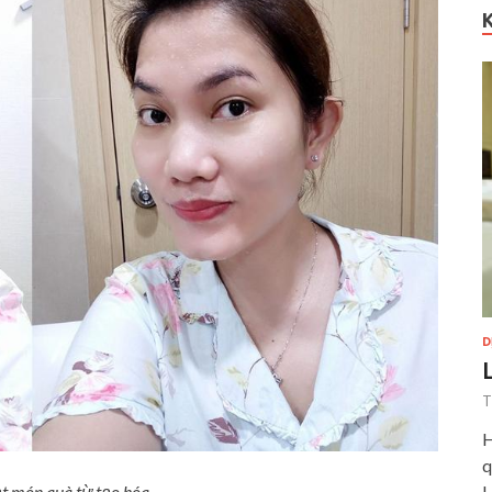
D
T
H
q
H
t món quà từ tạo hóa