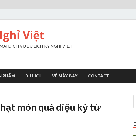
Nghỉ Việt
I DỊCH VỤ DU LỊCH KỲ NGHỈ VIỆT
N PHẨM
DU LỊCH
VÉ MÁY BAY
CONTACT
hạt món quà diệu kỳ từ