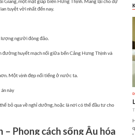
ải Giang, một mặt giáp biển Hưng Thịnh. Mang lại cho dự
ian tuyệt vời nhất đến nay.
i lượng người đông đảo.
con đường huyết mạch nối giữa bến Cảng Hưng Thịnh và
ơn. Một vịnh đẹp nổi tiếng ở nước ta.
 án này
D
thể bỏ qua về nghỉ dưỡng, hoặc là nơi có thể đầu tư cho
T
H
q
n – Phong cách sống Âu hóa
H