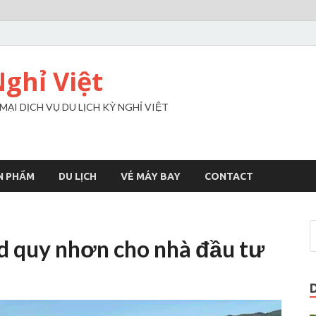
Nghỉ Việt
I DỊCH VỤ DU LỊCH KỲ NGHỈ VIỆT
N PHẨM
DU LỊCH
VÉ MÁY BAY
CONTACT
nd quy nhơn cho nhà đầu tư