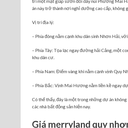
trí một mặt giáp sườn đồi dãy núi Phương Mai H
án này trở thành nơi nghỉ dưỡng cao cấp, không g
Vị trí địa lý:
– Phía đông nằm cạnh khu dân sinh Nhơn Hải, vớ
– Phía Tây: Tọa lạc ngay đường hải Cảng, một 
khu dân cư.
– Phía Nam: Điểm vàng khi nằm cạnh vịnh Quy Nh
– Phía Bắc: Vịnh Mai Hương nằm liền kề ngay dự
Có thể thấy, đây là một trong những dự án không 
các nhà bất động sản hiện nay.
Giá merryland quy nhơ