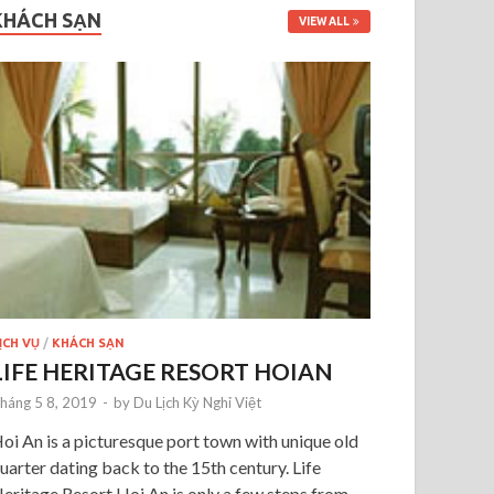
KHÁCH SẠN
VIEW ALL
ỊCH VỤ
/
KHÁCH SẠN
LIFE HERITAGE RESORT HOIAN
háng 5 8, 2019
-
by
Du Lịch Kỳ Nghỉ Việt
oi An is a picturesque port town with unique old
uarter dating back to the 15th century. Life
eritage Resort Hoi An is only a few steps from