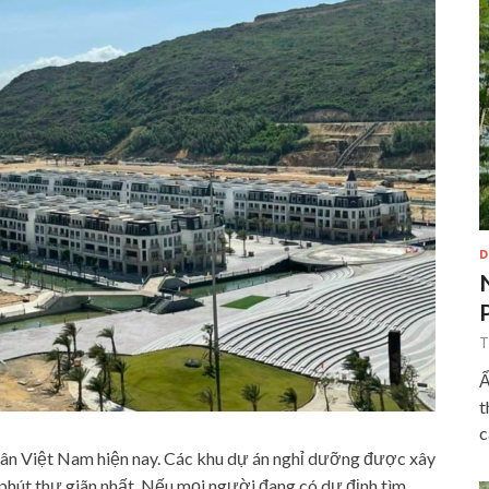
D
T
Ẩ
t
c
dân Việt Nam hiện nay. Các khu dự án nghỉ dưỡng được xây
phút thư giãn nhất. Nếu mọi người đang có dự định tìm