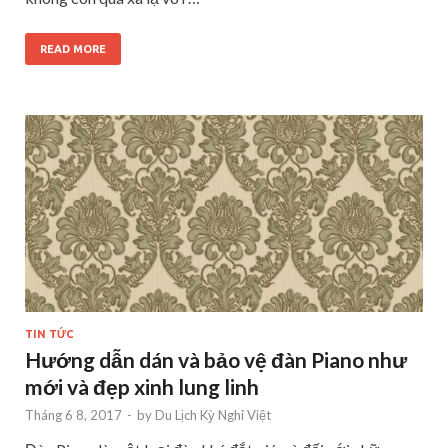
READ MORE
TIN TỨC
Hướng dẫn dán và bảo vệ đàn Piano như
mới và đẹp xinh lung linh
Tháng 6 8, 2017
-
by
Du Lịch Kỳ Nghỉ Việt